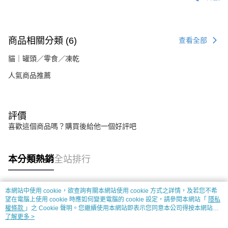
商品相關分類 (6)
查看全部
貓｜罐頭／零食／凍乾
人氣商品推薦
評價
喜歡這個商品嗎？購買後給他一個好評吧
本分類熱銷
全站排行
本網站中使用 cookie，欲查詢有關本網站使用 cookie 方式之詳情，及若您不希
熱門標籤
望在電腦上使用 cookie 時應如何變更電腦的 cookie 設定，請參閱本網站「
隱私
權條款
」之 Cookie 聲明。您繼續使用本網站即表示您同意本公司得按本網站使
用條款之 Cookie 聲明使用 cookie。
了解更多 >