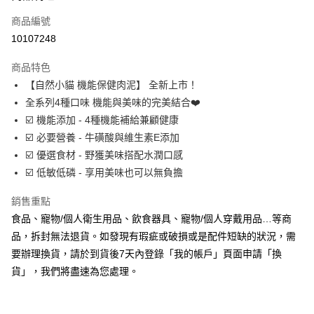
合作金庫商業銀行
第一商業銀行
超商取貨付款
商品編號
華南商業銀行
彰化商業銀行
10107248
LINE Pay
上海商業儲蓄銀行
台北富邦商業銀行
國泰世華商業銀行
兆豐國際商業銀行
商品特色
Apple Pay
臺灣中小企業銀行
台中商業銀行
【自然小貓 機能保健肉泥】 全新上市！
匯豐（台灣）商業銀行
華泰商業銀行
街口支付
全系列4種口味 機能與美味的完美結合❤️
聯邦商業銀行
遠東國際商業銀行
元大商業銀行
永豐商業銀行
☑️ 機能添加 - 4種機能補給兼顧健康
悠遊付
玉山商業銀行
星展（台灣）商業銀行
☑️ 必要營養 - 牛磺酸與維生素E添加
台新國際商業銀行
中國信託商業銀行
Google Pay
☑️ 優選食材 - 野獲美味搭配水潤口感
台灣樂天信用卡公司
☑️ 低敏低磷 - 享用美味也可以無負擔
全盈+PAY
AFTEE先享後付
銷售重點
相關說明
食品、寵物/個人衛生用品、飲食器具、寵物/個人穿戴用品…等商
【關於「AFTEE先享後付」】
品，拆封無法退貨。如發現有瑕疵或破損或是配件短缺的狀況，需
ATM付款
AFTEE先享後付是「在收到商品之後才付款」的支付方式。 讓您購物簡單
要辦理換貨，請於到貨後7天內登錄「我的帳戶」頁面申請「換
便利好安心！
貨」，我們將盡速為您處理。
１．簡單：不需註冊會員、不需綁卡、不需儲值。
運送方式
２．便利：只要手機號碼，簡訊認證，即可結帳。
３．安心：先確認商品／服務後，再付款。
全家取貨付款