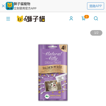
獅子貓寵物
開啟APP
立刻使用官方APP
0
1
/
2