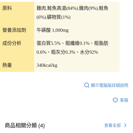
４．使用「AFTEE先享後付」時，將依據個別帳號之用戶狀況，依本公司即
原料
雞肉.鮭魚高湯(84%).雞肉(9%).鮭魚
時審查核予不同之上限額度；若仍有額度不足之情形，本公司將視審查結果
請求用戶進行身份認證。
(6%).礦物質(1%)
５．嚴禁一人註冊多個帳號或使用他人資訊註冊。若發現惡意使用之情形，
恩沛科技股份有限公司將有權停止該用戶之使用額度並採取法律行動。
營養添加劑
牛磺酸 1,000mg
成份分析
蛋白質5.5%、粗纖維0.1%、粗脂肪
0.6%、粗灰分0.3%、水分92%
熱量
340kcal/kg
顯示電腦版詳細說明
客服
商品相關分類 (4)
查看全部