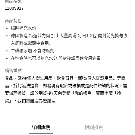
商品編號
信用卡分期付款
11089917
3 期 0 利率 每期
NT$13
21家銀行
商品特色
合作金庫商業銀行
第一商業銀行
超商取貨付款
貓咪補充水份
華南商業銀行
彰化商業銀行
德國製造.特選菲力肉.加上大量高湯.每日1-2包.開封前先搖勻.加
LINE Pay
上海商業儲蓄銀行
台北富邦商業銀行
國泰世華商業銀行
兆豐國際商業銀行
入飼料或罐頭中食用.
Apple Pay
臺灣中小企業銀行
台中商業銀行
牛磺酸添加.不含防腐劑
匯豐（台灣）商業銀行
華泰商業銀行
在進食時也可以補充水分.開封後請盡速食用完畢
街口支付
聯邦商業銀行
遠東國際商業銀行
元大商業銀行
永豐商業銀行
悠遊付
銷售重點
玉山商業銀行
星展（台灣）商業銀行
食品、寵物/個人衛生用品、飲食器具、寵物/個人穿戴用品…等商
台新國際商業銀行
中國信託商業銀行
Google Pay
品，拆封無法退貨。如發現有瑕疵或破損或是配件短缺的狀況，需
台灣樂天信用卡公司
全盈+PAY
要辦理換貨，請於到貨後7天內登錄「我的帳戶」頁面申請「換
貨」，我們將盡速為您處理。
AFTEE先享後付
相關說明
【關於「AFTEE先享後付」】
ATM付款
AFTEE先享後付是「在收到商品之後才付款」的支付方式。 讓您購物簡單
詳細說明
相關推薦
便利好安心！
１．簡單：不需註冊會員、不需綁卡、不需儲值。