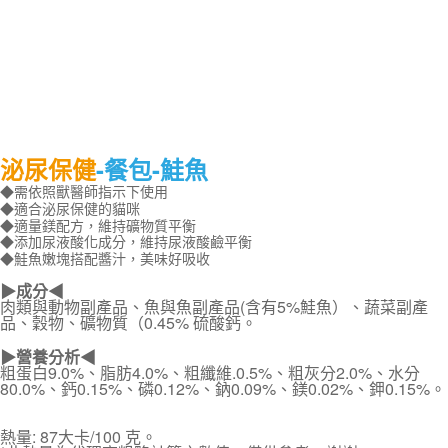
泌尿保健
-餐包-
鮭魚
◆需依照獸醫師指示下使用
◆適合泌尿保健的貓咪
◆適量鎂配方，維持礦物質平衡
◆添加尿液酸化成分，維持尿液酸鹼平衡
◆鮭魚嫩塊搭配醬汁，美味好吸收
▶成分◀
肉類與動物副產品、魚與魚副產品(含有5%鮭魚）、蔬菜副產
品、穀物、礦物質（0.45% 硫酸鈣。
▶營養分析◀
粗蛋白9.0%、脂肪4.0%、粗纖維.0.5%、粗灰分2.0%、水分
80.0%、鈣0.15%、磷0.12%、鈉0.09%、鎂0.02%、鉀0.15%。
熱量: 87大卡/100 克。