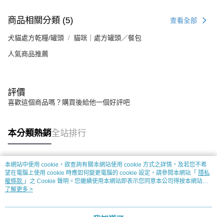
商品相關分類 (5)
查看全部
犬貓處方乾糧/罐頭
貓咪｜處方罐頭／餐包
人氣商品推薦
評價
喜歡這個商品嗎？購買後給他一個好評吧
本分類熱銷
全站排行
本網站中使用 cookie，欲查詢有關本網站使用 cookie 方式之詳情，及若您不希
熱門標籤
望在電腦上使用 cookie 時應如何變更電腦的 cookie 設定，請參閱本網站「
隱私
權條款
」之 Cookie 聲明。您繼續使用本網站即表示您同意本公司得按本網站使
用條款之 Cookie 聲明使用 cookie。
了解更多 >