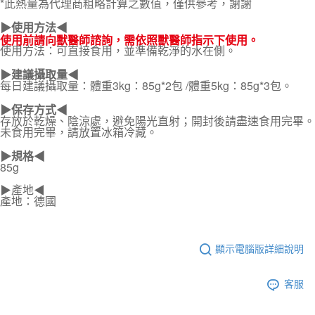
*此熱量為代理商粗略計算之數值，僅供參考，謝謝
▶使用方法◀
使用前請向獸醫師諮詢，需依照獸醫師指示下使用。
使用方法：可直接食用，並準備乾淨的水在側。
▶建議攝取量◀
每日建議攝取量：體重3kg：85g*2包 /體重5kg：85g*3包。
▶
保存方式
◀
存放於乾燥、陰涼處，避免陽光直射；開封後請盡速食用完畢。
未食用完畢，請放置冰箱冷藏。
▶規格◀
85g
▶產地◀
產地：德國
顯示電腦版詳細說明
客服