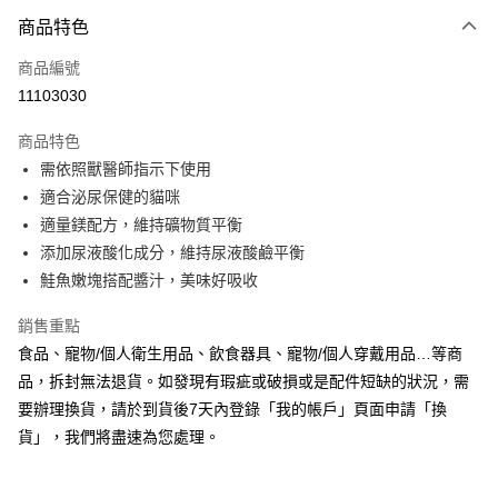
3 期 0 利率 每期
NT$21
21家銀行
商品特色
合作金庫商業銀行
第一商業銀行
超商取貨付款
商品編號
華南商業銀行
彰化商業銀行
11103030
LINE Pay
上海商業儲蓄銀行
台北富邦商業銀行
國泰世華商業銀行
兆豐國際商業銀行
商品特色
Apple Pay
臺灣中小企業銀行
台中商業銀行
需依照獸醫師指示下使用
匯豐（台灣）商業銀行
華泰商業銀行
街口支付
適合泌尿保健的貓咪
聯邦商業銀行
遠東國際商業銀行
元大商業銀行
永豐商業銀行
適量鎂配方，維持礦物質平衡
悠遊付
玉山商業銀行
星展（台灣）商業銀行
添加尿液酸化成分，維持尿液酸鹼平衡
台新國際商業銀行
中國信託商業銀行
Google Pay
鮭魚嫩塊搭配醬汁，美味好吸收
台灣樂天信用卡公司
全盈+PAY
銷售重點
AFTEE先享後付
食品、寵物/個人衛生用品、飲食器具、寵物/個人穿戴用品…等商
相關說明
品，拆封無法退貨。如發現有瑕疵或破損或是配件短缺的狀況，需
【關於「AFTEE先享後付」】
要辦理換貨，請於到貨後7天內登錄「我的帳戶」頁面申請「換
ATM付款
AFTEE先享後付是「在收到商品之後才付款」的支付方式。 讓您購物簡單
貨」，我們將盡速為您處理。
便利好安心！
１．簡單：不需註冊會員、不需綁卡、不需儲值。
運送方式
２．便利：只要手機號碼，簡訊認證，即可結帳。