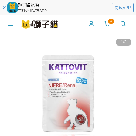
獅子貓寵物
開啟APP
立刻使用官方APP
0
1
/
2