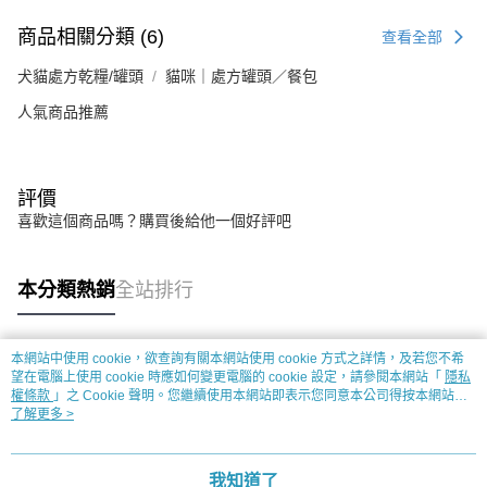
商品相關分類 (6)
查看全部
犬貓處方乾糧/罐頭
貓咪｜處方罐頭／餐包
人氣商品推薦
評價
喜歡這個商品嗎？購買後給他一個好評吧
本分類熱銷
全站排行
本網站中使用 cookie，欲查詢有關本網站使用 cookie 方式之詳情，及若您不希
熱門標籤
望在電腦上使用 cookie 時應如何變更電腦的 cookie 設定，請參閱本網站「
隱私
權條款
」之 Cookie 聲明。您繼續使用本網站即表示您同意本公司得按本網站使
用條款之 Cookie 聲明使用 cookie。
了解更多 >
我知道了