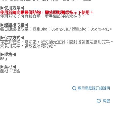
▶使用方法◀
使用前請向獸醫師諮詢，需依照獸醫師指示下使用。
使用方法：可直接食用，並準備乾淨的水在側。
▶建議攝取量◀
每日建議攝取量：體重3kg：85g*2-3包/ 體重5kg：85g*3-4包。
▶
保存方式
◀
存放於乾燥、陰涼處，避免陽光直射；開封後請盡速食用完畢。
未食用完畢，請放置冰箱冷藏。
▶規格◀
85g
▶產地◀
產地：德國
顯示電腦版詳細說明
客服