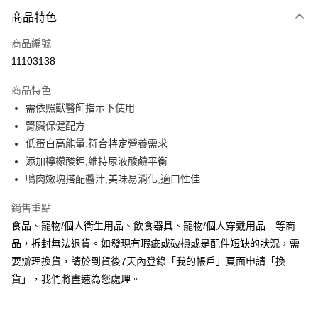
3 期 0 利率 每期
NT$21
21家銀行
商品特色
合作金庫商業銀行
第一商業銀行
超商取貨付款
商品編號
華南商業銀行
彰化商業銀行
11103138
LINE Pay
上海商業儲蓄銀行
台北富邦商業銀行
國泰世華商業銀行
兆豐國際商業銀行
商品特色
Apple Pay
臺灣中小企業銀行
台中商業銀行
需依照獸醫師指示下使用
匯豐（台灣）商業銀行
華泰商業銀行
街口支付
腎臟保健配方
聯邦商業銀行
遠東國際商業銀行
元大商業銀行
永豐商業銀行
低蛋白高能量,符合特定營養需求
悠遊付
玉山商業銀行
星展（台灣）商業銀行
添加檸檬酸鉀,維持尿液酸鹼平衡
台新國際商業銀行
中國信託商業銀行
Google Pay
鴨肉嫩塊搭配醬汁,美味易消化,適口性佳
台灣樂天信用卡公司
全盈+PAY
銷售重點
AFTEE先享後付
食品、寵物/個人衛生用品、飲食器具、寵物/個人穿戴用品…等商
相關說明
品，拆封無法退貨。如發現有瑕疵或破損或是配件短缺的狀況，需
【關於「AFTEE先享後付」】
要辦理換貨，請於到貨後7天內登錄「我的帳戶」頁面申請「換
ATM付款
AFTEE先享後付是「在收到商品之後才付款」的支付方式。 讓您購物簡單
貨」，我們將盡速為您處理。
便利好安心！
１．簡單：不需註冊會員、不需綁卡、不需儲值。
運送方式
２．便利：只要手機號碼，簡訊認證，即可結帳。