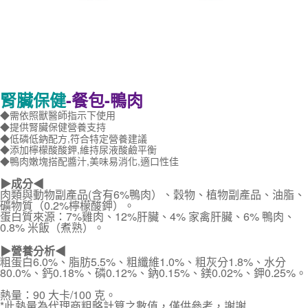
腎臟保健
-餐包-鴨肉
◆需依照獸醫師指示下使用
◆提供腎臟保健營養支持
◆低磷低鈉配方,符合特定營養建議
◆添加檸檬酸酸鉀,維持尿液酸鹼平衡
◆鴨肉嫩塊搭配醬汁,美味易消化,適口性佳
▶成分◀
肉類與動物副產品(含有6%鴨肉）、穀物、植物副產品、油脂、
礦物質（0.2%檸檬酸鉀）。
蛋白質來源：7%雞肉、12%肝臟、4% 家禽肝臟、6% 鴨肉、
0.8% 米飯（煮熟）。
▶營養分析◀
粗蛋白6.0%、脂肪5.5%、粗纖維1.0%、粗灰分1.8%、水分
80.0%、鈣0.18%、磷0.12%、鈉0.15%、鎂0.02%、鉀0.25%。
熱量：90 大卡/100 克。
*此熱量為代理商粗略計算之數值，僅供參考，謝謝