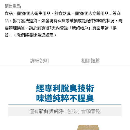
全家取貨付款
銷售重點
每筆NT$70，滿NT$999(含以上)免運費
【「AFTEE先享後付」結帳流程】
食品、寵物/個人衛生用品、飲食器具、寵物/個人穿戴用品…等商
１．於結帳方式選擇「AFTEE先享後付」後，將跳轉至「AFTEE先享後付」
付款後全家取貨
結帳頁面，進行簡訊認證並確認金額後，即可完成結帳。
品，拆封無法退貨。如發現有瑕疵或破損或是配件短缺的狀況，需
２．訂單成立數日內，您將收到繳費通知簡訊。
每筆NT$60，滿NT$999(含以上)免運費
要辦理換貨，請於到貨後7天內登錄「我的帳戶」頁面申請「換
３．收到繳費通知簡訊後14天內，點擊此簡訊中的連結，可透過四大超商／
貨」，我們將盡速為您處理。
ATM／網路銀行／等多元方式進行付款，方視為交易完成。
7-11取貨付款
※ 請注意：結帳手續完成當下不需立刻繳費，但若您需要取消訂單，請聯絡
每筆NT$70，滿NT$1,111(含以上)免運費
購買商品的店家。未經商家同意取消之訂單仍視為有效，需透過AFTEE先享
後付繳納相關費用。
付款後7-11取貨
※ 交易是否成功請以「AFTEE先享後付 」之結帳頁面顯示為準，若有關於
詳細說明
相關推薦
是否繳費成功／繳費後需取消欲退款等相關疑問，請聯繫「AFTEE先享後付
每筆NT$60，滿NT$1,111(含以上)免運費
客戶支援中心」
https://netprotections.freshdesk.com/support/home
宅配
【注意事項】
１．透過由恩沛科技股份有限公司提供之「AFTEE先享後付」服務完成之交
每筆NT$110，滿NT$2,100(含以上)免運費
易，需依本服務之必要範圍內提供個人資料，並將交易相關給付款項請求債
權轉讓予恩沛科技股份有限公司。
２．關於個人資料處理事宜，請瀏覽以下網址：
https://aftee.tw/terms/#terms3
３．未成年的使用者請事先徵得法定代理人或監護人之同意方可使用
「AFTEE先享後付」，若未經同意申辦者引起之損失，本公司不負相關責
任。
４．使用「AFTEE先享後付」時，將依據個別帳號之用戶狀況，依本公司即
時審查核予不同之上限額度；若仍有額度不足之情形，本公司將視審查結果