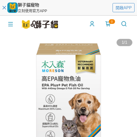
獅子貓寵物
開啟APP
立刻使用官方APP
0
1
/
1