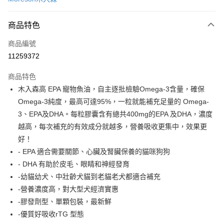
信用卡分期付款
3 期 0 利率 每期
NT$233
21家銀行
商品特色
合作金庫商業銀行
第一商業銀行
超商取貨付款
商品編號
華南商業銀行
彰化商業銀行
11259372
LINE Pay
上海商業儲蓄銀行
台北富邦商業銀行
國泰世華商業銀行
兆豐國際商業銀行
商品特色
Apple Pay
臺灣中小企業銀行
台中商業銀行
木入森高 EPA 寵物魚油，自主逐批檢驗Omega-3含量，確保
匯豐（台灣）商業銀行
華泰商業銀行
悠遊付
Omega-3純度，最高可達95%，一粒就能補充足量的 Omega-
聯邦商業銀行
遠東國際商業銀行
元大商業銀行
永豐商業銀行
3、EPA及DHA。每粒膠囊含有總共400mg的EPA 及DHA，濃度
Google Pay
玉山商業銀行
星展（台灣）商業銀行
越高，每次補充的有效成分就越多，營養吸收更集中，效果更
台新國際商業銀行
中國信託商業銀行
全盈+PAY
好！
台灣樂天信用卡公司
- EPA 適合需要關節、心臟及腎臟保養的貓咪狗狗
AFTEE先享後付
- DHA 有助於皮毛、眼睛和神經發育
相關說明
-幼貓幼犬、中壯齡犬貓到老貓老犬都適合補充
【關於「AFTEE先享後付」】
ATM付款
AFTEE先享後付是「在收到商品之後才付款」的支付方式。 讓您購物簡單
-營養濃度高，對大型犬經濟實惠
便利好安心！
-膠發劑型、單顆包裝，最新鮮
１．簡單：不需註冊會員、不需綁卡、不需儲值。
運送方式
２．便利：只要手機號碼，簡訊認證，即可結帳。
-優質好吸收rTG 型態
３．安心：先確認商品／服務後，再付款。