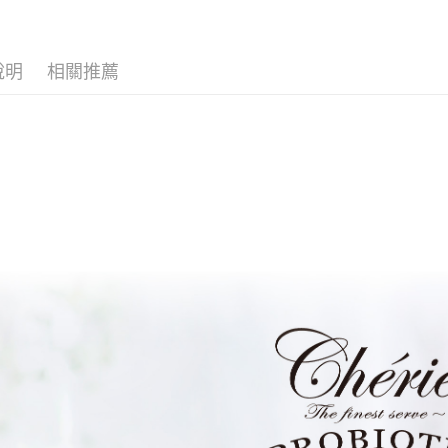
7-11取貨
絡購買商品
先享後付
每筆NT$7
※ 交易是
說明
相關推薦
是否繳費成
付款後7-1
付客戶支
每筆NT$6
【注意事
宅配
１．透過由
交易，需
每筆NT$1
求債權轉
２．關於
https://aft
３．未成
「AFTE
任。
４．使用「
即時審查
結果請求
５．嚴禁
形，恩沛
動。