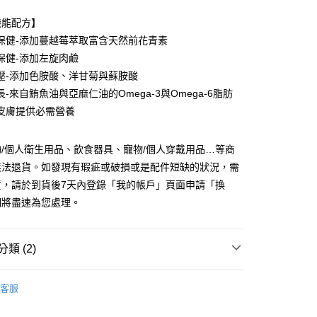
台灣）商業銀行
華泰商業銀行
業銀行
遠東國際商業銀行
機能配方】
業銀行
永豐商業銀行
保健-添加蔓越莓萃取富含天然前花青素
業銀行
星展（台灣）商業銀行
保健-添加左旋肉鹼
際商業銀行
中國信託商業銀行
y
壓-添加色胺酸、洋甘菊與蘇胺酸
天信用卡公司
-來自鮪魚油與亞麻仁油的Omega-3與Omega-6脂肪
皮膚提供必需營養
享後付
/個人衛生用品、飲食器具、寵物/個人穿戴用品…等商
FTEE先享後付」】
先享後付是「在收到商品之後才付款」的支付方式。 讓您購物簡單
無法退貨。如發現有瑕疵或破損或是配件短缺的狀況，需
心！
貨，請於到貨後7天內登錄「我的帳戶」頁面申請「換
：不需註冊會員、不需綁卡、不需儲值。
：只要手機號碼，簡訊認證，即可結帳。
們將盡速為您處理。
：先確認商品／服務後，再付款。
付款
EE先享後付」結帳流程】
類 (2)
0，滿NT$999(含以上)免運費
方式選擇「AFTEE先享後付」後，將跳轉至「AFTEE先享後
頁面，進行簡訊認證並確認金額後，即可完成結帳。
／零食／凍乾
家取貨
成立數日內，您將收到繳費通知簡訊。
客服
費通知簡訊後14天內，點擊此簡訊中的連結，可透過四大超商
0，滿NT$999(含以上)免運費
⭐ 愛寵熱銷囤貨組
網路銀行／等多元方式進行付款，方視為交易完成。
：結帳手續完成當下不需立刻繳費，但若您需要取消訂單，請聯