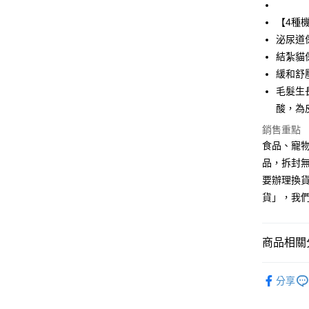
匯豐（
街口支付
聯邦商
【4種
元大商
悠遊付
泌尿道
玉山商
結紮貓
台新國
Google Pa
緩和舒
台灣樂
全盈+PAY
毛髮生長
酸，為
AFTEE先
銷售重點
相關說明
食品、寵物
【關於「A
ATM付款
AFTEE
品，拆封
便利好安
要辦理換
１．簡單
２．便利
貨」，我
運送方式
３．安心
全家取貨
【「AFT
商品相關分
每筆NT$7
１．於結帳
付」結帳
貓｜罐頭
付款後全
２．訂單
分享
３．收到繳
每筆NT$6
舊客專區 
／ATM／
※ 請注意