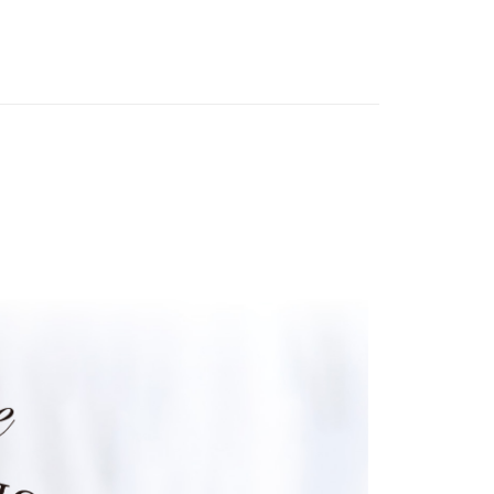
付款
的店家。未經商家同意取消之訂單仍視為有效，需透過AFTEE
繳納相關費用。
0，滿NT$1,111(含以上)免運費
否成功請以「AFTEE先享後付 」之結帳頁面顯示為準，若有關於
功／繳費後需取消欲退款等相關疑問，請聯繫「AFTEE先享後
1取貨
援中心」
https://netprotections.freshdesk.com/support/home
0，滿NT$1,111(含以上)免運費
項】
恩沛科技股份有限公司提供之「AFTEE先享後付」服務完成之
依本服務之必要範圍內提供個人資料，並將交易相關給付款項請
10，滿NT$2,100(含以上)免運費
讓予恩沛科技股份有限公司。
個人資料處理事宜，請瀏覽以下網址：
ee.tw/terms/#terms3
年的使用者請事先徵得法定代理人或監護人之同意方可使用
E先享後付」，若未經同意申辦者引起之損失，本公司不負相關責
AFTEE先享後付」時，將依據個別帳號之用戶狀況，依本公司
核予不同之上限額度；若仍有額度不足之情形，本公司將視審查
用戶進行身份認證。
一人註冊多個帳號或使用他人資訊註冊。若發現惡意使用之情
科技股份有限公司將有權停止該用戶之使用額度並採取法律行