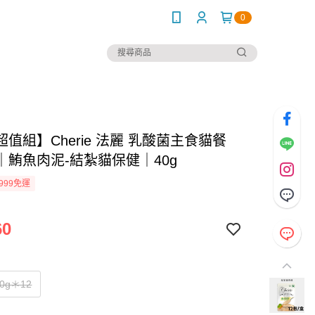
0
值組】Cherie 法麗 乳酸菌主食貓餐
｜鮪魚肉泥-結紮貓保健｜40g
999免運
60
0g＊12