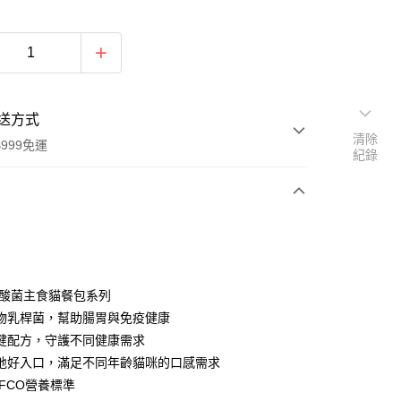
送方式
清除
999免運
紀錄
次付款
期付款
0 利率 每期
NT$153
21家銀行
乳酸菌主食貓餐包系列
庫商業銀行
第一商業銀行
物乳桿菌，幫助腸胃與免疫健康
付款
業銀行
彰化商業銀行
健配方，守護不同健康需求
業儲蓄銀行
台北富邦商業銀行
地好入口，滿足不同年齡貓咪的口感需求
華商業銀行
兆豐國際商業銀行
AFCO營養標準
小企業銀行
台中商業銀行