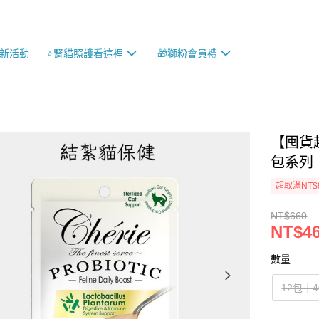
最新活動
⭐️腎貓照護看這裡
🎁獅粉會員禮
【囤貨超
包系列
超取滿NT$
NT$660
NT$4
數量
12包｜4