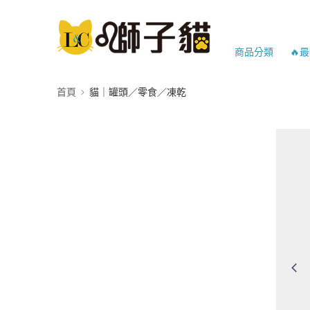
商品分類
🔥
首頁
貓｜罐頭／零食／凍乾