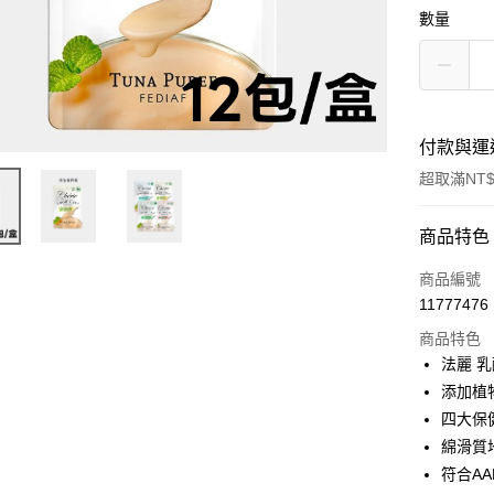
數量
付款與運
超取滿NT$
付款方式
商品特色
信用卡一
商品編號
11777476
信用卡分
商品特色
3 期 
法麗 
合作金
添加植
超商取貨
華南商
四大保
LINE Pay
上海商
綿滑質
國泰世
符合A
Apple Pay
臺灣中