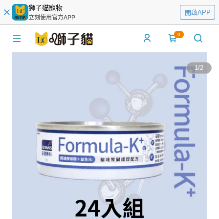
獅子貓寵物
開啟APP
立刻使用官方APP
0
1
/
2