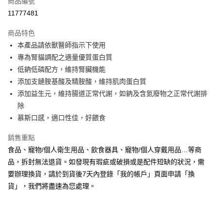
商品編號
信用卡分期付款
11777481
3 期 0 利率 每期
NT$440
21家銀行
商品特色
合作金庫商業銀行
第一商業銀行
超商取貨付款
本產品請依獸醫師指示下使用
華南商業銀行
彰化商業銀行
專為腎貓調配之適量優質蛋白質
LINE Pay
上海商業儲蓄銀行
台北富邦商業銀行
國泰世華商業銀行
兆豐國際商業銀行
低鈉低磷配方，維持腎臟機能
Apple Pay
臺灣中小企業銀行
台中商業銀行
添加支鏈胺基酸及精胺酸，維持肌肉蛋白質
匯豐（台灣）商業銀行
華泰商業銀行
添加益生元，維持腸道正常代謝，如鈉及含氮廢物之正常代謝排
悠遊付
聯邦商業銀行
遠東國際商業銀行
除
元大商業銀行
永豐商業銀行
Google Pay
慕斯口感，適口性佳，好餵食
玉山商業銀行
星展（台灣）商業銀行
台新國際商業銀行
中國信託商業銀行
全盈+PAY
銷售重點
台灣樂天信用卡公司
AFTEE先享後付
食品、寵物/個人衛生用品、飲食器具、寵物/個人穿戴用品…等商
相關說明
品，拆封無法退貨。如發現有瑕疵或破損或是配件短缺的狀況，需
【關於「AFTEE先享後付」】
要辦理換貨，請於到貨後7天內登錄「我的帳戶」頁面申請「換
ATM付款
AFTEE先享後付是「在收到商品之後才付款」的支付方式。 讓您購物簡單
貨」，我們將盡速為您處理。
便利好安心！
１．簡單：不需註冊會員、不需綁卡、不需儲值。
運送方式
２．便利：只要手機號碼，簡訊認證，即可結帳。
３．安心：先確認商品／服務後，再付款。