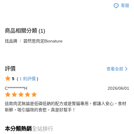
客服
商品相關分類 (1)
找品牌
碧然思肉泥Bionature
評價
查看全部
5
(
1
則評價
)
C***********H
2026/06/01
這款肉泥無論是低磷低鈉的配方或是腎貓專用，都讓人安心，食材
新鮮，吸引貓咪的食慾，真是好幫手！
本分類熱銷
全站排行