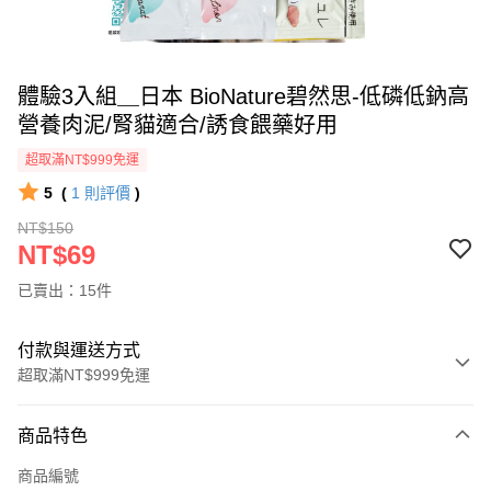
體驗3入組＿日本 BioNature碧然思-低磷低鈉高
營養肉泥/腎貓適合/誘食餵藥好用
超取滿NT$999免運
5
(
1
則評價
)
NT$150
NT$69
已賣出：15件
付款與運送方式
超取滿NT$999免運
付款方式
商品特色
信用卡一次付款
商品編號
超商取貨付款