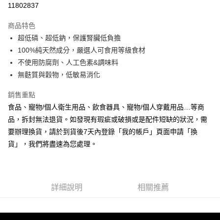
11802837
LINE Pay
商品特色
Apple Pay
超低磷、超低鈉，保護腎臟低負擔
100%純天然成分，嚴選人可食用等級食材
悠遊付
不使用防腐劑、人工色素&調味料
Google Pay
無麩質與穀物，低敏易消化
全盈+PAY
銷售重點
食品、寵物/個人衛生用品、飲食器具、寵物/個人穿戴用品…等商
AFTEE先享後付
品，拆封無法退貨。如發現有瑕疵或破損或是配件短缺的狀況，需
相關說明
要辦理換貨，請於到貨後7天內登錄「我的帳戶」頁面申請「換
【關於「AFTEE先享後付」】
ATM付款
AFTEE先享後付是「在收到商品之後才付款」的支付方式。 讓您購物簡單
貨」，我們將盡速為您處理。
便利好安心！
１．簡單：不需註冊會員、不需綁卡、不需儲值。
運送方式
２．便利：只要手機號碼，簡訊認證，即可結帳。
３．安心：先確認商品／服務後，再付款。
全家取貨付款
詳細說明
相關推薦
每筆NT$70，滿NT$999(含以上)免運費
【「AFTEE先享後付」結帳流程】
１．於結帳方式選擇「AFTEE先享後付」後，將跳轉至「AFTEE先享後付」
付款後全家取貨
結帳頁面，進行簡訊認證並確認金額後，即可完成結帳。
２．訂單成立數日內，您將收到繳費通知簡訊。