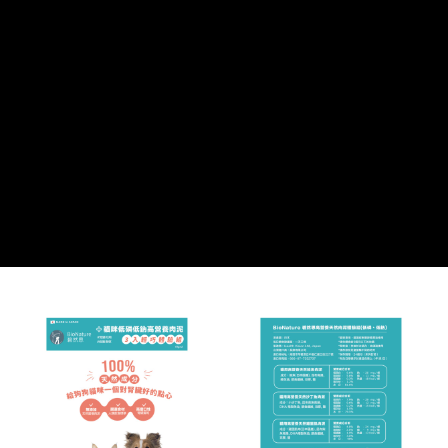
每筆NT$60，滿NT$999(含以上)免運費
３．收到繳費通知簡訊後14天內，點擊此簡訊中的連結，可透過四大超商／
ATM／網路銀行／等多元方式進行付款，方視為交易完成。
7-11取貨付款
※ 請注意：結帳手續完成當下不需立刻繳費，但若您需要取消訂單，請聯絡
每筆NT$70，滿NT$1,111(含以上)免運費
購買商品的店家。未經商家同意取消之訂單仍視為有效，需透過AFTEE先享
後付繳納相關費用。
付款後7-11取貨
※ 交易是否成功請以「AFTEE先享後付 」之結帳頁面顯示為準，若有關於
是否繳費成功／繳費後需取消欲退款等相關疑問，請聯繫「AFTEE先享後付
每筆NT$60，滿NT$1,111(含以上)免運費
客戶支援中心」
https://netprotections.freshdesk.com/support/home
宅配
【注意事項】
１．透過由恩沛科技股份有限公司提供之「AFTEE先享後付」服務完成之交
每筆NT$110，滿NT$2,100(含以上)免運費
易，需依本服務之必要範圍內提供個人資料，並將交易相關給付款項請求債
權轉讓予恩沛科技股份有限公司。
２．關於個人資料處理事宜，請瀏覽以下網址：
https://aftee.tw/terms/#terms3
３．未成年的使用者請事先徵得法定代理人或監護人之同意方可使用
「AFTEE先享後付」，若未經同意申辦者引起之損失，本公司不負相關責
任。
４．使用「AFTEE先享後付」時，將依據個別帳號之用戶狀況，依本公司即
時審查核予不同之上限額度；若仍有額度不足之情形，本公司將視審查結果
請求用戶進行身份認證。
５．嚴禁一人註冊多個帳號或使用他人資訊註冊。若發現惡意使用之情形，
恩沛科技股份有限公司將有權停止該用戶之使用額度並採取法律行動。