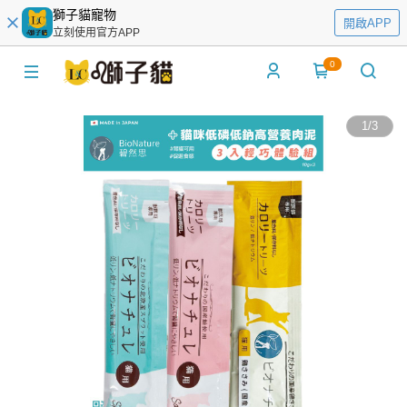
獅子貓寵物
開啟APP
立刻使用官方APP
0
1
/
3