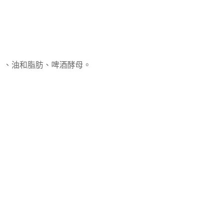
鉀）、油和脂肪、啤酒酵母。