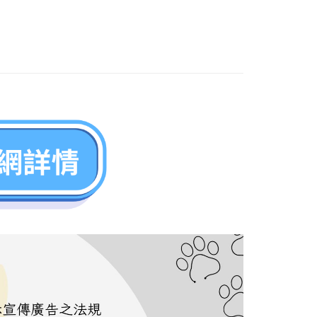
援中心」
https://netprotections.freshdesk.com/support/home
0，滿NT$1,111(含以上)免運費
嚴選｜貓咪腎臟健康
腎貓嚴選｜貓咪腎臟健康
項】
嚴選｜貓咪腎臟健康
腎臟處方｜保健乾糧．濕食罐頭
恩沛科技股份有限公司提供之「AFTEE先享後付」服務完成之
依本服務之必要範圍內提供個人資料，並將交易相關給付款項請
10，滿NT$2,100(含以上)免運費
瑪恩吉 MONGE
讓予恩沛科技股份有限公司。
個人資料處理事宜，請瀏覽以下網址：
惠活動
熱門促銷商品
ee.tw/terms/#terms3
年的使用者請事先徵得法定代理人或監護人之同意方可使用
E先享後付」，若未經同意申辦者引起之損失，本公司不負相關責
AFTEE先享後付」時，將依據個別帳號之用戶狀況，依本公司
核予不同之上限額度；若仍有額度不足之情形，本公司將視審查
用戶進行身份認證。
一人註冊多個帳號或使用他人資訊註冊。若發現惡意使用之情
科技股份有限公司將有權停止該用戶之使用額度並採取法律行