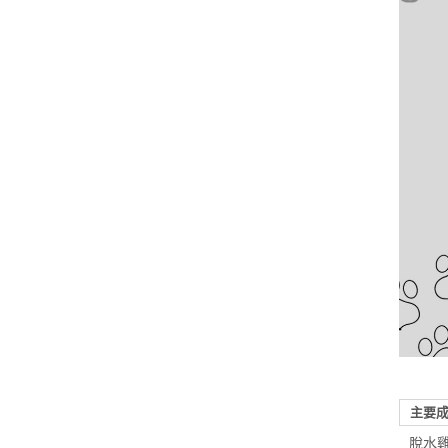
主要
脫水雞