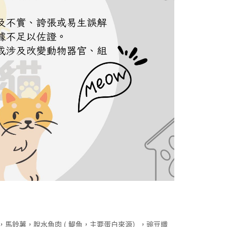
 )，馬鈴薯，脫水魚肉 ( 鯷魚，主要蛋白來源），豌豆纖