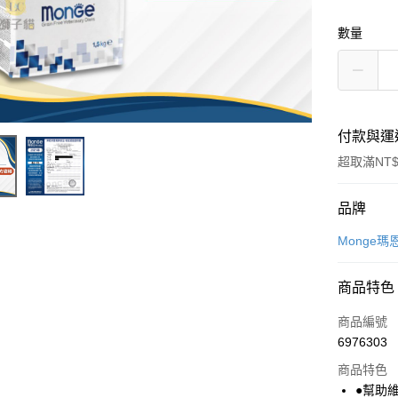
數量
付款與運
超取滿NT$
付款方式
品牌
信用卡一
Monge瑪
超商取貨
商品特色
LINE Pay
商品編號
Apple Pay
6976303
商品特色
悠遊付
●幫助