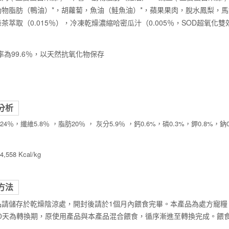
動物脂肪（鴨油）*，胡蘿蔔，魚油（鮭魚油）*，蘋果果肉，脫水鳳梨，馬鈴
茶萃取（0.015％），冷凍乾燥濃縮哈密瓜汁（0.005％，SOD超氧化
率為99.6％，以天然抗氧化物保存
分析
4％，纖維5.8％ ，脂肪20％ ， 灰分5.9％ ，鈣0.6%，磷0.3%，鉀0.8%，鈉0
558 Kcal/kg
方法
品請儲存於乾燥陰涼處，開封後請於1個月內餵食完畢。本產品為處方寵糧
-10天為轉換期，原使用產品與本產品混合餵食，循序漸進至轉換完成。餵