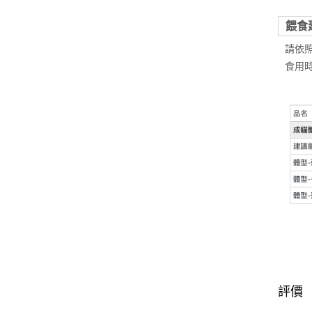
餵食
請依
食用
評價