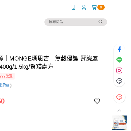
0
源｜MONGE瑪恩吉｜無穀優護-腎臟處
00g/1.5kg/腎貓處方
999免運
則評價
)
50