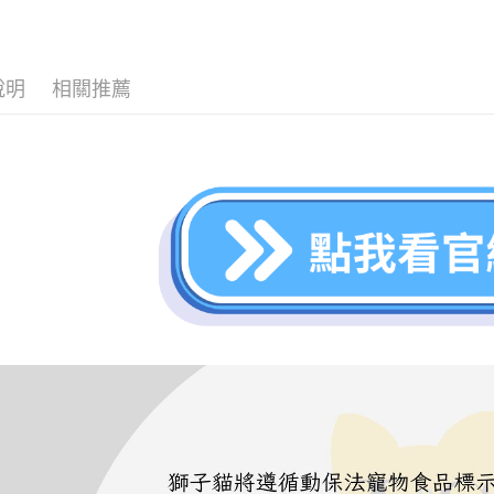
付客戶支
每筆NT$6
🐱 腎貓
【注意事
宅配
🐱 腎貓
１．透過由
交易，需
每筆NT$1
說明
相關推薦
找品牌
求債權轉
２．關於
🔥最新優
https://aft
３．未成
「AFTE
任。
４．使用「
即時審查
結果請求
５．嚴禁
形，恩沛
動。