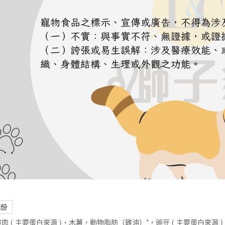
成份
肉 ( 主要蛋白來源 )，木薯，動物脂肪（雞油）*，豌豆 ( 主要蛋白來源