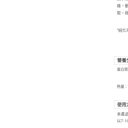
維，
取，綠
*純化
營養
蛋白質2
熱量：4,
使用
本產
以7