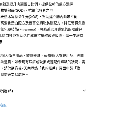
y
0%無穀及提升肉類蛋白比例，提供全新的處方選擇
化物雙效酶(SOD)，抗氧化酵素之母
代天然木寡糖益生元(XOS)，幫助建立腸內菌叢平衡
享後付
、高消化蛋白配方及豐富必須脂肪酸配方，降低腎臟負擔
氣包覆技術(Fit-aroma)，將綠茶以具香氣的脂肪酸包
FTEE先享後付」】
化嗜口性並幫助活性成份持續釋放與吸收，進一步維持
先享後付是「在收到商品之後才付款」的支付方式。 讓您購物簡單
心！
康
：不需註冊會員、不需綁卡、不需儲值。
：只要手機號碼，簡訊認證，即可結帳。
：先確認商品／服務後，再付款。
/個人衛生用品、飲食器具、寵物/個人穿戴用品…等商
付款
無法退貨。如發現有瑕疵或破損或是配件短缺的狀況，需
EE先享後付」結帳流程】
0，滿NT$999(含以上)免運費
方式選擇「AFTEE先享後付」後，將跳轉至「AFTEE先享後
貨，請於到貨後7天內登錄「我的帳戶」頁面申請「換
頁面，進行簡訊認證並確認金額後，即可完成結帳。
們將盡速為您處理。
家取貨
成立數日內，您將收到繳費通知簡訊。
費通知簡訊後14天內，點擊此簡訊中的連結，可透過四大超商
0，滿NT$999(含以上)免運費
網路銀行／等多元方式進行付款，方視為交易完成。
：結帳手續完成當下不需立刻繳費，但若您需要取消訂單，請聯
類 (6)
付款
的店家。未經商家同意取消之訂單仍視為有效，需透過AFTEE
繳納相關費用。
0，滿NT$1,111(含以上)免運費
糧/罐頭
貓咪｜處方乾糧／飼料
否成功請以「AFTEE先享後付 」之結帳頁面顯示為準，若有關於
客服
功／繳費後需取消欲退款等相關疑問，請聯繫「AFTEE先享後
推薦
1取貨