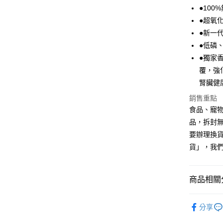
Google Pa
●10
●超氧
全盈+PAY
●新一
AFTEE先
●低磷
相關說明
●獨家香
【關於「A
ATM付款
覆，強
AFTEE
便利好安
腎臟健
１．簡單
銷售重點
２．便利
運送方式
３．安心
食品、寵物
全家取貨
品，拆封
【「AFT
每筆NT$7
１．於結帳
要辦理換
付」結帳
貨」，我
付款後全
２．訂單
３．收到繳
每筆NT$6
／ATM／
※ 請注意
商品相關分
7-11取貨
絡購買商品
先享後付
每筆NT$7
犬貓處方乾
※ 交易是
分享
是否繳費成
人氣商品
付款後7-1