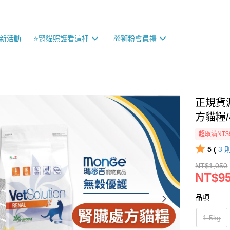
最新活動
⭐️腎貓照護看這裡
🎁獅粉會員禮
正規貨
方貓糧/4
超取滿NT$
5 (
3
NT$1,050
NT$9
品項
1.5kg