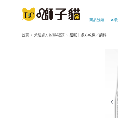
商品分類
🔥
首頁
犬貓處方乾糧/罐頭
貓咪｜處方乾糧／飼料