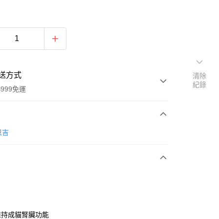
送方式
清除
紀錄
999免運
次付款
恩吉
付款
維持成貓腎臟功能