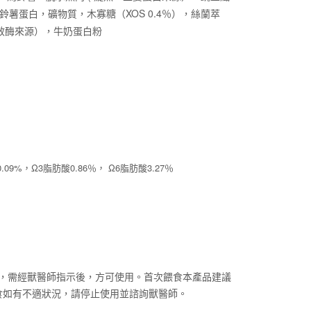
薯蛋白，礦物質，木寡糖（XOS 0.4％），絲蘭萃
雙效酶來源），牛奶蛋白粉
.09%，Ω3脂肪酸0.86％， Ω6脂肪酸3.27％
，需經獸醫師指示後，方可使用。首次餵食本產品建議
食如有不適狀況，請停止使用並諮詢獸醫師。