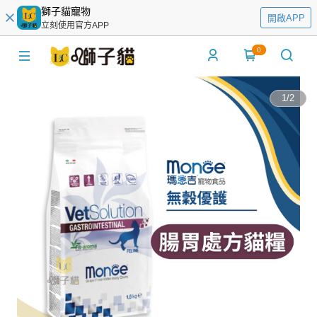
獅子貓寵物
開啟APP
立刻使用官方APP
0
1
/
2