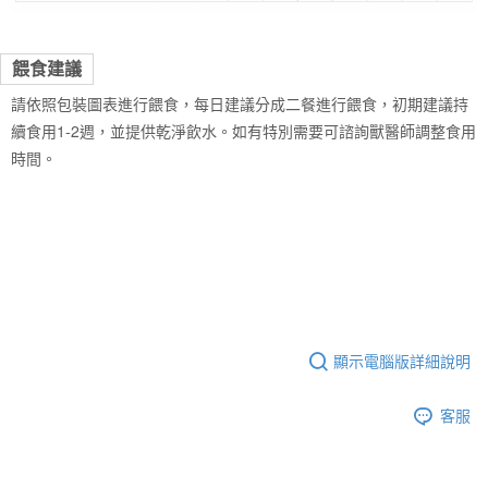
餵食建議
請依照包裝圖表進行餵食，每日建議分成二餐進行餵食，初期建議持
續食用1-2週，並提供乾淨飲水。如有特別需要可諮詢獸醫師調整食用
時間。
顯示電腦版詳細說明
客服