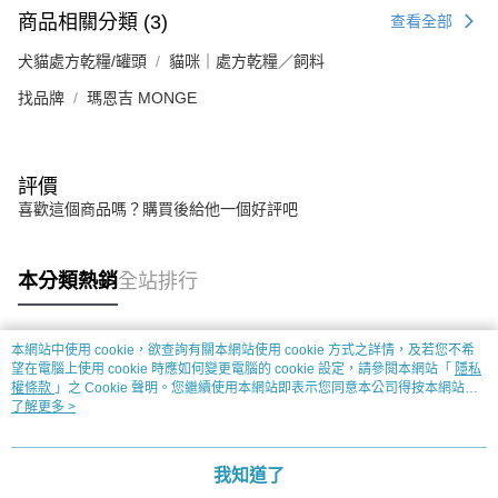
商品相關分類 (3)
查看全部
犬貓處方乾糧/罐頭
貓咪｜處方乾糧／飼料
找品牌
瑪恩吉 MONGE
評價
喜歡這個商品嗎？購買後給他一個好評吧
本分類熱銷
全站排行
本網站中使用 cookie，欲查詢有關本網站使用 cookie 方式之詳情，及若您不希
熱門標籤
望在電腦上使用 cookie 時應如何變更電腦的 cookie 設定，請參閱本網站「
隱私
權條款
」之 Cookie 聲明。您繼續使用本網站即表示您同意本公司得按本網站使
用條款之 Cookie 聲明使用 cookie。
了解更多 >
我知道了