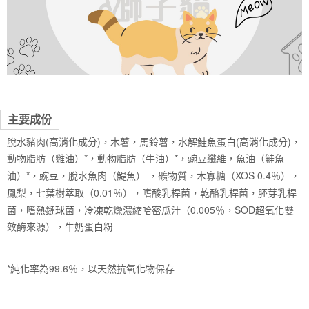
５．嚴禁一人註冊多個帳號或使用他人資訊註冊。若發現惡意使用之情形，
恩沛科技股份有限公司將有權停止該用戶之使用額度並採取法律行動。
主要成份
脫水豬肉(高消化成分)，木薯，馬鈴薯，水解鮭魚蛋白(高消化成分)，
動物脂肪（雞油）*，動物脂肪（牛油）*，豌豆纖維，魚油（鮭魚
油）*，豌豆，脫水魚肉（鯷魚） ，礦物質，木寡糖（XOS 0.4％），
鳳梨，七葉樹萃取（0.01％），嗜酸乳桿菌，乾酪乳桿菌，胚芽乳桿
菌，嗜熱鏈球菌，冷凍乾燥濃縮哈密瓜汁（0.005％，SOD超氧化雙
效酶來源），牛奶蛋白粉
*純化率為99.6％，以天然抗氧化物保存