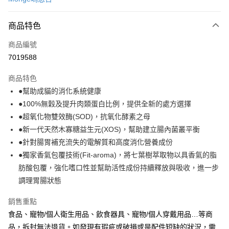
超商取貨付款
商品特色
LINE Pay
商品編號
Apple Pay
7019588
街口支付
商品特色
悠遊付
●幫助成貓的消化系統健康
Google Pay
●100%無穀及提升肉類蛋白比例，提供全新的處方選擇
●超氧化物雙效酶(SOD)，抗氧化酵素之母
全盈+PAY
●新一代天然木寡糖益生元(XOS)，幫助建立腸內菌叢平衡
AFTEE先享後付
●針對腸胃補充流失的電解質和高度消化營養成份
相關說明
●獨家香氣包覆技術(Fit-aroma)，將七葉樹萃取物以具香氣的脂
【關於「AFTEE先享後付」】
肪酸包覆，強化嗜口性並幫助活性成份持續釋放與吸收，進一步
ATM付款
AFTEE先享後付是「在收到商品之後才付款」的支付方式。 讓您購物簡單
調理胃腸狀態
便利好安心！
１．簡單：不需註冊會員、不需綁卡、不需儲值。
運送方式
２．便利：只要手機號碼，簡訊認證，即可結帳。
銷售重點
３．安心：先確認商品／服務後，再付款。
全家取貨付款
食品、寵物/個人衛生用品、飲食器具、寵物/個人穿戴用品…等商
每筆NT$70，滿NT$999(含以上)免運費
品，拆封無法退貨。如發現有瑕疵或破損或是配件短缺的狀況，需
【「AFTEE先享後付」結帳流程】