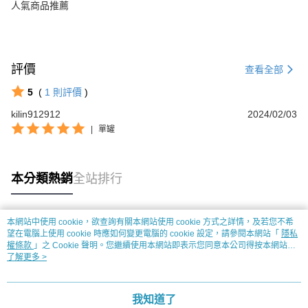
人氣商品推薦
評價
查看全部
5
(
1
則評價
)
kilin912912
2024/02/03
|
單罐
本分類熱銷
全站排行
本網站中使用 cookie，欲查詢有關本網站使用 cookie 方式之詳情，及若您不希
熱門標籤
望在電腦上使用 cookie 時應如何變更電腦的 cookie 設定，請參閱本網站「
隱私
權條款
」之 Cookie 聲明。您繼續使用本網站即表示您同意本公司得按本網站使
用條款之 Cookie 聲明使用 cookie。
了解更多 >
我知道了