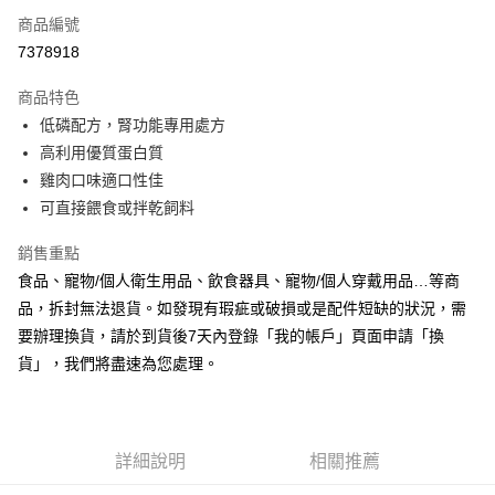
商品編號
信用卡分期付款
7378918
3 期 0 利率 每期
NT$20
21家銀行
商品特色
合作金庫商業銀行
第一商業銀行
超商取貨付款
低磷配方，腎功能專用處方
華南商業銀行
彰化商業銀行
高利用優質蛋白質
LINE Pay
上海商業儲蓄銀行
台北富邦商業銀行
國泰世華商業銀行
兆豐國際商業銀行
雞肉口味適口性佳
Apple Pay
臺灣中小企業銀行
台中商業銀行
可直接餵食或拌乾飼料
匯豐（台灣）商業銀行
華泰商業銀行
悠遊付
聯邦商業銀行
遠東國際商業銀行
銷售重點
元大商業銀行
永豐商業銀行
Google Pay
食品、寵物/個人衛生用品、飲食器具、寵物/個人穿戴用品…等商
玉山商業銀行
星展（台灣）商業銀行
品，拆封無法退貨。如發現有瑕疵或破損或是配件短缺的狀況，需
台新國際商業銀行
中國信託商業銀行
全盈+PAY
要辦理換貨，請於到貨後7天內登錄「我的帳戶」頁面申請「換
台灣樂天信用卡公司
AFTEE先享後付
貨」，我們將盡速為您處理。
相關說明
【關於「AFTEE先享後付」】
ATM付款
AFTEE先享後付是「在收到商品之後才付款」的支付方式。 讓您購物簡單
便利好安心！
詳細說明
相關推薦
１．簡單：不需註冊會員、不需綁卡、不需儲值。
運送方式
２．便利：只要手機號碼，簡訊認證，即可結帳。