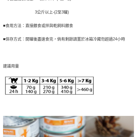
3公斤以上-(2至3罐)
■食用方法：直接餵食或拌與乾飼料餵食
■保存方式：開罐後盡速食完，倘有剩餘請置於冰箱冷藏勿超過24小時
建議用量