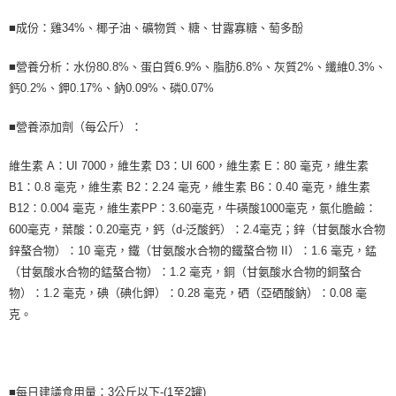
時審查核予不同之上限額度；若仍有額度不足之情形，本公司將視審查結果
■成份：雞34%、椰子油、礦物質、糖、甘露寡糖、萄多酚
請求用戶進行身份認證。
５．嚴禁一人註冊多個帳號或使用他人資訊註冊。若發現惡意使用之情形，
恩沛科技股份有限公司將有權停止該用戶之使用額度並採取法律行動。
■營養分析：水份80.8%、蛋白質6.9%、脂肪6.8%、灰質2%、纖維0.3%、
鈣0.2%、鉀0.17%、鈉0.09%、磷0.07%
■營養添加劑（每公斤）：
維生素 A：UI 7000，維生素 D3：UI 600，維生素 E：80 毫克，維生素
B1：0.8 毫克，維生素 B2：2.24 毫克，維生素 B6：0.40 毫克，維生素
B12：0.004 毫克，維生素PP：3.60毫克，牛磺酸1000毫克，氯化膽鹼：
600毫克，葉酸：0.20毫克，鈣（d-泛酸鈣）：2.4毫克；鋅（甘氨酸水合物
鋅螯合物）：10 毫克，鐵（甘氨酸水合物的鐵螯合物 II）：1.6 毫克，錳
（甘氨酸水合物的錳螯合物）：1.2 毫克，銅（甘氨酸水合物的銅螯合
物）：1.2 毫克，碘（碘化鉀）：0.28 毫克，硒（亞硒酸鈉）：0.08 毫
克。
■每日建議食用量：3公斤以下-(1至2罐)