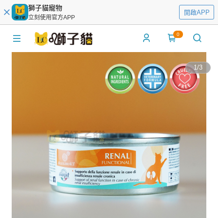
獅子貓寵物
開啟APP
立刻使用官方APP
0
1
/
3