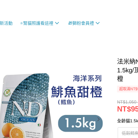
最新活動
⭐️腎貓照護看這裡
🎁獅粉會員禮
法米納
1.5k
橙
超取滿NT$
NT$1,050 
NT$95
全齡貓1.5k
低穀鱈