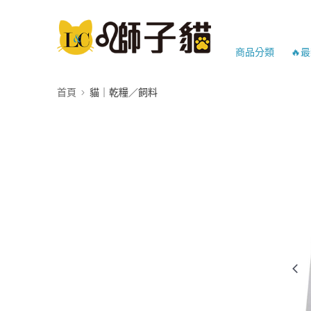
商品分類
🔥
首頁
貓｜乾糧／飼料