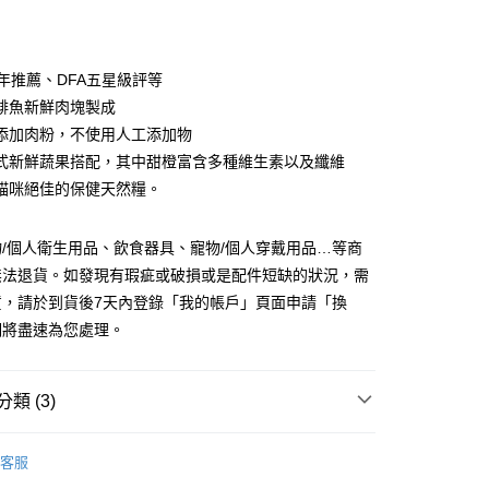
庫商業銀行
第一商業銀行
付款
業銀行
彰化商業銀行
業儲蓄銀行
台北富邦商業銀行
華商業銀行
兆豐國際商業銀行
多年推薦、DFA五星級評等
小企業銀行
台中商業銀行
鯡魚新鮮肉塊製成
台灣）商業銀行
華泰商業銀行
添加肉粉，不使用人工添加物
業銀行
遠東國際商業銀行
式新鮮蔬果搭配，其中甜橙富含多種維生素以及纖維
業銀行
永豐商業銀行
y
貓咪絕佳的保健天然糧。
業銀行
星展（台灣）商業銀行
際商業銀行
中國信託商業銀行
天信用卡公司
/個人衛生用品、飲食器具、寵物/個人穿戴用品…等商
享後付
無法退貨。如發現有瑕疵或破損或是配件短缺的狀況，需
貨，請於到貨後7天內登錄「我的帳戶」頁面申請「換
FTEE先享後付」】
先享後付是「在收到商品之後才付款」的支付方式。 讓您購物簡單
們將盡速為您處理。
心！
：不需註冊會員、不需綁卡、不需儲值。
：只要手機號碼，簡訊認證，即可結帳。
類 (3)
：先確認商品／服務後，再付款。
付款
EE先享後付」結帳流程】
／飼料
0，滿NT$999(含以上)免運費
方式選擇「AFTEE先享後付」後，將跳轉至「AFTEE先享後
客服
頁面，進行簡訊認證並確認金額後，即可完成結帳。
法米納 FARMINA