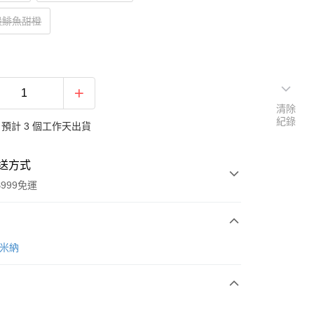
穀鯡魚甜橙
清除
紀錄
預計 3 個工作天出貨
送方式
999免運
次付款
法米納
期付款
0 利率 每期
NT$316
21家銀行