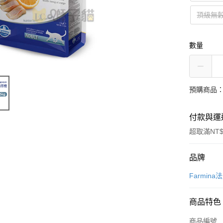
頂級無
數量
預購商品：
付款與運
超取滿NT$
付款方式
品牌
信用卡一
Farmina
信用卡分
商品特色
3 期 
商品編號