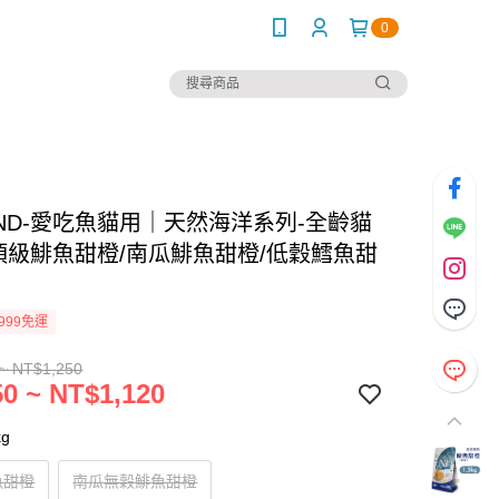
0
ND-愛吃魚貓用｜天然海洋系列-全齡貓
g/頂級鯡魚甜橙/南瓜鯡魚甜橙/低穀鱈魚甜
999免運
~ NT$1,250
0 ~ NT$1,120
g
魚甜橙
南瓜無穀鯡魚甜橙