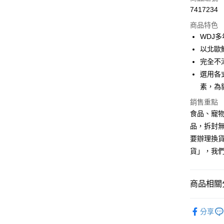
合作金
超商取貨
7417234
華南商
LINE Pay
上海商
商品特色
國泰世
WDJ
Apple Pay
臺灣中
以北歐
匯豐（
悠遊付
完全不
聯邦商
選用各
元大商
Google Pa
素，為
玉山商
台新國
全盈+PAY
銷售重點
台灣樂
食品、寵物
AFTEE先
品，拆封
相關說明
要辦理換
【關於「A
ATM付款
AFTEE
貨」，我
便利好安
１．簡單
２．便利
運送方式
商品相關分
３．安心
全家取貨
【「AFT
貓｜乾糧
每筆NT$7
１．於結帳
分享
找品牌
付」結帳