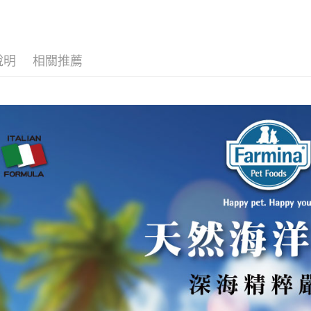
付款後全
２．訂單
🔥最新優
３．收到繳
每筆NT$6
／ATM／
※ 請注意
7-11取貨
絡購買商品
說明
相關推薦
先享後付
每筆NT$7
※ 交易是
是否繳費成
付款後7-1
付客戶支
每筆NT$6
【注意事
宅配
１．透過由
交易，需
每筆NT$1
求債權轉
２．關於
https://aft
３．未成
「AFTE
任。
４．使用「
即時審查
結果請求
５．嚴禁
形，恩沛
動。