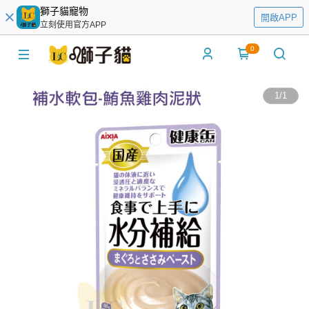
獅子貓寵物
開啟APP
立刻使用官方APP
0
1
/
1