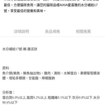
全家取貨付款
最佳，方便貓咪食用。讓您的貓咪品嚐AIXIA愛喜雅的水分補給17
每筆NT$70，滿NT$999(含以上)免運費
【「AFTEE先享後付」結帳流程】
號，享受最佳的營養和美味。
１．於結帳方式選擇「AFTEE先享後付」後，將跳轉至「AFTEE先享後付」
付款後全家取貨
結帳頁面，進行簡訊認證並確認金額後，即可完成結帳。
２．訂單成立數日內，您將收到繳費通知簡訊。
每筆NT$60，滿NT$999(含以上)免運費
３．收到繳費通知簡訊後14天內，點擊此簡訊中的連結，可透過四大超商／
ATM／網路銀行／等多元方式進行付款，方視為交易完成。
7-11取貨付款
詳細說明
商品規格
相關推薦
※ 請注意：結帳手續完成當下不需立刻繳費，但若您需要取消訂單，請聯絡
每筆NT$70，滿NT$1,111(含以上)免運費
購買商品的店家。未經商家同意取消之訂單仍視為有效，需透過AFTEE先享
後付繳納相關費用。
付款後7-11取貨
※ 交易是否成功請以「AFTEE先享後付 」之結帳頁面顯示為準，若有關於
水分補給17號-鮪.雞泥狀
是否繳費成功／繳費後需取消欲退款等相關疑問，請聯繫「AFTEE先享後付
每筆NT$60，滿NT$1,111(含以上)免運費
客戶支援中心」
https://netprotections.freshdesk.com/support/home
宅配
【注意事項】
１．透過由恩沛科技股份有限公司提供之「AFTEE先享後付」服務完成之交
每筆NT$110，滿NT$2,100(含以上)免運費
原料:
易，需依本服務之必要範圍內提供個人資料，並將交易相關給付款項請求債
魚介類(鮪魚、鮪魚抽出物)、雞肉、澱粉、水解蛋白、果糖葡萄糖液
權轉讓予恩沛科技股份有限公司。
體、增粘多糖類、甘氨酸、檸檬酸鈉
２．關於個人資料處理事宜，請瀏覽以下網址：
https://aftee.tw/terms/#terms3
３．未成年的使用者請事先徵得法定代理人或監護人之同意方可使用
「AFTEE先享後付」，若未經同意申辦者引起之損失，本公司不負相關責
分析值：
任。
蛋白質6.0%以上,脂質0.2%以上.粗纖維0.1%以下.灰分0.8%以下.水分
４．使用「AFTEE先享後付」時，將依據個別帳號之用戶狀況，依本公司即
90.6%以下
時審查核予不同之上限額度；若仍有額度不足之情形，本公司將視審查結果