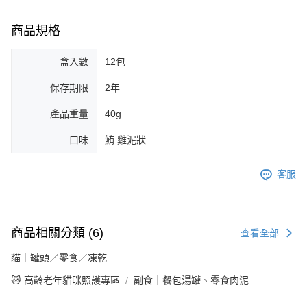
商品規格
盒入數
12包
保存期限
2年
產品重量
40g
口味
鮪.雞泥狀
客服
商品相關分類 (6)
查看全部
貓｜罐頭／零食／凍乾
🐱 高齡老年貓咪照護專區
副食｜餐包湯罐、零食肉泥