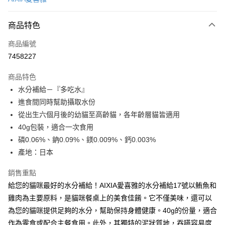
信用卡分期付款
3 期 0 利率 每期
NT$14
21家銀行
商品特色
合作金庫商業銀行
第一商業銀行
超商取貨付款
商品編號
華南商業銀行
彰化商業銀行
7458227
LINE Pay
上海商業儲蓄銀行
台北富邦商業銀行
國泰世華商業銀行
兆豐國際商業銀行
商品特色
Apple Pay
臺灣中小企業銀行
台中商業銀行
水分補給－『多吃水』
匯豐（台灣）商業銀行
華泰商業銀行
悠遊付
進食間同時幫助攝取水份
聯邦商業銀行
遠東國際商業銀行
元大商業銀行
永豐商業銀行
從出生六個月後的幼貓至高齡貓，各年齡層貓皆適用
Google Pay
玉山商業銀行
星展（台灣）商業銀行
40g包裝，適合一次食用
台新國際商業銀行
中國信託商業銀行
全盈+PAY
磷0.06%、鈉0.09%、鎂0.009%、鈣0.003%
台灣樂天信用卡公司
產地：日本
AFTEE先享後付
相關說明
銷售重點
【關於「AFTEE先享後付」】
ATM付款
給您的貓咪最好的水分補給！AIXIA愛喜雅的水分補給17號以鮪魚和
AFTEE先享後付是「在收到商品之後才付款」的支付方式。 讓您購物簡單
便利好安心！
雞肉為主要原料，是貓咪餐桌上的美食佳餚。它不僅美味，還可以
１．簡單：不需註冊會員、不需綁卡、不需儲值。
運送方式
為您的貓咪提供足夠的水分，幫助保持身體健康。40g的份量，適合
２．便利：只要手機號碼，簡訊認證，即可結帳。
作為零食或配合主餐食用。此外，其獨特的泥狀質地，吞嚥容易度
３．安心：先確認商品／服務後，再付款。