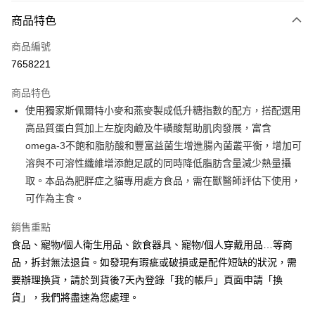
商品特色
LINE Pay
商品編號
Apple Pay
7658221
悠遊付
商品特色
Google Pay
使用獨家斯佩爾特小麥和燕麥製成低升糖指數的配方，搭配選用
全盈+PAY
高品質蛋白質加上左旋肉鹼及牛磺酸幫助肌肉發展，富含
omega-3不飽和脂肪酸和豐富益菌生增進腸內菌叢平衡，增加可
AFTEE先享後付
溶與不可溶性纖維增添飽足感的同時降低脂肪含量減少熱量攝
相關說明
取。本品為肥胖症之貓專用處方食品，需在獸醫師評估下使用，
【關於「AFTEE先享後付」】
ATM付款
AFTEE先享後付是「在收到商品之後才付款」的支付方式。 讓您購物簡單
可作為主食。
便利好安心！
１．簡單：不需註冊會員、不需綁卡、不需儲值。
銷售重點
運送方式
２．便利：只要手機號碼，簡訊認證，即可結帳。
食品、寵物/個人衛生用品、飲食器具、寵物/個人穿戴用品…等商
３．安心：先確認商品／服務後，再付款。
全家取貨付款
品，拆封無法退貨。如發現有瑕疵或破損或是配件短缺的狀況，需
每筆NT$70，滿NT$999(含以上)免運費
【「AFTEE先享後付」結帳流程】
要辦理換貨，請於到貨後7天內登錄「我的帳戶」頁面申請「換
１．於結帳方式選擇「AFTEE先享後付」後，將跳轉至「AFTEE先享後付」
付款後全家取貨
貨」，我們將盡速為您處理。
結帳頁面，進行簡訊認證並確認金額後，即可完成結帳。
２．訂單成立數日內，您將收到繳費通知簡訊。