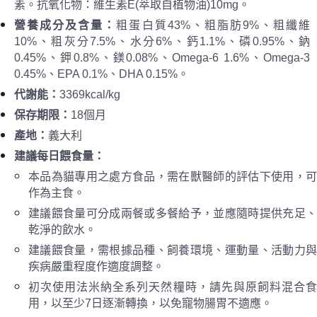
素。抗氧化物：維生素E(萃取自植物油)10mg。
營養成分及含量
：
粗蛋白質43%、粗脂肪9%、粗纖維
10%、粗灰分7.5%、水分6%、鈣1.1%、磷0.95%、鈉
0.45%、鉀0.8%、鎂0.08%、Omega-6 1.6%、Omega-3
0.45%、EPA 0.1%、DHA 0.15%。
代謝能
：
3369kcal/kg
保存期限：
18個月
產地：
義大利
建議每日餵食量
：
本品為貓專用之處方食品，需在獸醫師的評估下使用，可
作為主食。
建議餵食量可分成兩餐或多餐給予，並應隨時提供充足、
乾淨的飲水。
建議餵食量，需根據品種、飼養環境、運動量、活動力與
疾病嚴重程度作適度調整。
初次使用法米納全系列天然糧時，請先與原飼料混合食
用，以至少7日逐漸轉換，以免寵物腸胃不適應。