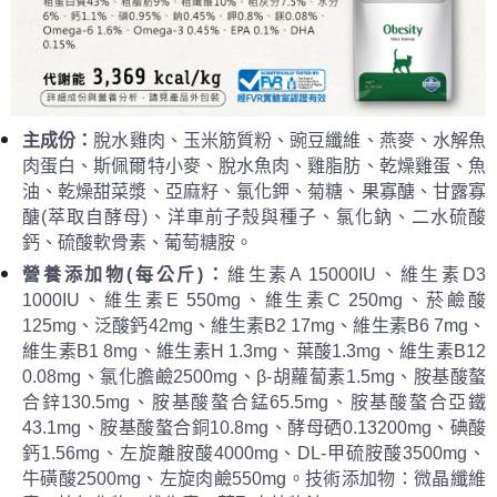
主
成份：
脫水雞肉、玉米筋質粉、豌豆纖維、燕麥、水解魚
肉蛋白、斯佩爾特小麥、脫水魚肉、雞脂肪、乾燥雞蛋、魚
油、乾燥甜菜漿、亞麻籽、氯化鉀、菊糖、果寡醣、甘露寡
醣(萃取自酵母)、洋車前子殼與種子、氯化鈉、二水硫酸
鈣、硫酸軟骨素、葡萄糖胺。
營養
添加物
(每公斤)
：
維生素A 15000IU、維生素D3
1000IU、維生素E 550mg、維生素C 250mg、菸鹼酸
125mg、泛酸鈣42mg、維生素B2 17mg、維生素B6 7mg、
維生素B1 8mg、維生素H 1.3mg、葉酸1.3mg、維生素B12
0.08mg、氯化膽鹼2500mg、β-胡蘿蔔素1.5mg、胺基酸螯
合鋅130.5mg、胺基酸螯合錳65.5mg、胺基酸螯合亞鐵
43.1mg、胺基酸螯合銅10.8mg、酵母硒0.13200mg、碘酸
鈣1.56mg、左旋離胺酸4000mg、DL-甲硫胺酸3500mg、
牛磺酸2500mg、左旋肉鹼550mg。技術添加物：微晶纖維