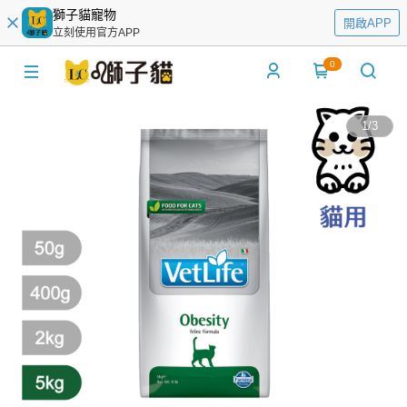
獅子貓寵物
開啟APP
立刻使用官方APP
0
1
/
3