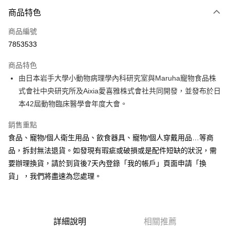
3 期 0 利率 每期
NT$15
21家銀行
商品特色
合作金庫商業銀行
第一商業銀行
超商取貨付款
商品編號
華南商業銀行
彰化商業銀行
7853533
LINE Pay
上海商業儲蓄銀行
台北富邦商業銀行
國泰世華商業銀行
兆豐國際商業銀行
商品特色
Apple Pay
臺灣中小企業銀行
台中商業銀行
由日本岩手大學小動物病理學內科研究室與Maruha寵物食品株
匯豐（台灣）商業銀行
華泰商業銀行
悠遊付
式會社中央研究所及Aixia愛喜雅株式會社共同開發，並發布於日
聯邦商業銀行
遠東國際商業銀行
元大商業銀行
永豐商業銀行
本42屆動物臨床醫學會年度大會。
Google Pay
玉山商業銀行
星展（台灣）商業銀行
台新國際商業銀行
中國信託商業銀行
全盈+PAY
銷售重點
台灣樂天信用卡公司
食品、寵物/個人衛生用品、飲食器具、寵物/個人穿戴用品…等商
AFTEE先享後付
品，拆封無法退貨。如發現有瑕疵或破損或是配件短缺的狀況，需
相關說明
要辦理換貨，請於到貨後7天內登錄「我的帳戶」頁面申請「換
【關於「AFTEE先享後付」】
ATM付款
貨」，我們將盡速為您處理。
AFTEE先享後付是「在收到商品之後才付款」的支付方式。 讓您購物簡單
便利好安心！
１．簡單：不需註冊會員、不需綁卡、不需儲值。
運送方式
２．便利：只要手機號碼，簡訊認證，即可結帳。
３．安心：先確認商品／服務後，再付款。
全家取貨付款
詳細說明
相關推薦