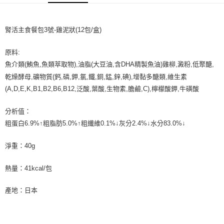
每筆NT$70，滿NT$999(含以上)免運費
【「AFTEE先享後付」結帳流程】
１．於結帳方式選擇「AFTEE先享後付」後，將跳轉至「AFTEE先享後付」
付款後全家取貨
結帳頁面，進行簡訊認證並確認金額後，即可完成結帳。
腎活主食餐包3號-
雞泥狀
(12包/盒)
２．訂單成立數日內，您將收到繳費通知簡訊。
每筆NT$60，滿NT$999(含以上)免運費
３．收到繳費通知簡訊後14天內，點擊此簡訊中的連結，可透過四大超商／
ATM／網路銀行／等多元方式進行付款，方視為交易完成。
7-11取貨付款
原料:
※ 請注意：結帳手續完成當下不需立刻繳費，但若您需要取消訂單，請聯絡
魚介類
(
鮪魚
,
魚類萃取物
),
油脂
(
大豆油
,
含
DHA
精製魚油
)
雞柳
,
澱粉
,
低聚醣
,
每筆NT$70，滿NT$1,111(含以上)免運費
購買商品的店家。未經商家同意取消之訂單仍視為有效，需透過AFTEE先享
後付繳納相關費用。
乾燥酵母
,
礦物質
(
鈣
,
磷
,
鉀
,
氯
,
鐵
,
銅
,
錳
,
鋅
,
碘
),
增黏
多醣類
,
維生素
付款後7-11取貨
※ 交易是否成功請以「AFTEE先享後付 」之結帳頁面顯示為準，若有關於
(A,D,E,K,B1,B2,B6,B12,
泛酸
,
葉酸
,
生物素
,
膽鹼
,C),
檸檬酸鉀
,
牛磺酸
是否繳費成功／繳費後需取消欲退款等相關疑問，請聯繫「AFTEE先享後付
每筆NT$60，滿NT$1,111(含以上)免運費
客戶支援中心」
https://netprotections.freshdesk.com/support/home
分析值：
宅配
【注意事項】
粗蛋白
6.9%
↑粗脂肪
5.0%
↑粗纖維
0.1%
↓灰分
2.4%
↓水分
83.0%
↓
１．透過由恩沛科技股份有限公司提供之「AFTEE先享後付」服務完成之交
每筆NT$110，滿NT$2,100(含以上)免運費
易，需依本服務之必要範圍內提供個人資料，並將交易相關給付款項請求債
淨重：40g
權轉讓予恩沛科技股份有限公司。
２．關於個人資料處理事宜，請瀏覽以下網址：
https://aftee.tw/terms/#terms3
熱量：41kcal/包
３．未成年的使用者請事先徵得法定代理人或監護人之同意方可使用
「AFTEE先享後付」，若未經同意申辦者引起之損失，本公司不負相關責
產地：日本
任。
４．使用「AFTEE先享後付」時，將依據個別帳號之用戶狀況，依本公司即
時審查核予不同之上限額度；若仍有額度不足之情形，本公司將視審查結果
請求用戶進行身份認證。