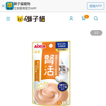
獅子貓寵物
開啟APP
立刻使用官方APP
0
1
/
2