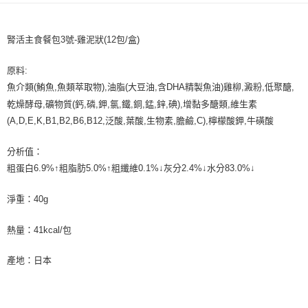
每筆NT$70，滿NT$999(含以上)免運費
【「AFTEE先享後付」結帳流程】
１．於結帳方式選擇「AFTEE先享後付」後，將跳轉至「AFTEE先享後付」
付款後全家取貨
結帳頁面，進行簡訊認證並確認金額後，即可完成結帳。
腎活主食餐包3號-
雞泥狀
(12包/盒)
２．訂單成立數日內，您將收到繳費通知簡訊。
每筆NT$60，滿NT$999(含以上)免運費
３．收到繳費通知簡訊後14天內，點擊此簡訊中的連結，可透過四大超商／
ATM／網路銀行／等多元方式進行付款，方視為交易完成。
原料:
7-11取貨付款
※ 請注意：結帳手續完成當下不需立刻繳費，但若您需要取消訂單，請聯絡
魚介類
(
鮪魚
,
魚類萃取物
),
油脂
(
大豆油
,
含
DHA
精製魚油
)
雞柳
,
澱粉
,
低聚醣
,
每筆NT$70，滿NT$1,111(含以上)免運費
購買商品的店家。未經商家同意取消之訂單仍視為有效，需透過AFTEE先享
後付繳納相關費用。
乾燥酵母
,
礦物質
(
鈣
,
磷
,
鉀
,
氯
,
鐵
,
銅
,
錳
,
鋅
,
碘
),
增黏
多醣類
,
維生素
付款後7-11取貨
※ 交易是否成功請以「AFTEE先享後付 」之結帳頁面顯示為準，若有關於
(A,D,E,K,B1,B2,B6,B12,
泛酸
,
葉酸
,
生物素
,
膽鹼
,C),
檸檬酸鉀
,
牛磺酸
是否繳費成功／繳費後需取消欲退款等相關疑問，請聯繫「AFTEE先享後付
每筆NT$60，滿NT$1,111(含以上)免運費
客戶支援中心」
https://netprotections.freshdesk.com/support/home
分析值：
宅配
【注意事項】
粗蛋白
6.9%
↑粗脂肪
5.0%
↑粗纖維
0.1%
↓灰分
2.4%
↓水分
83.0%
↓
１．透過由恩沛科技股份有限公司提供之「AFTEE先享後付」服務完成之交
每筆NT$110，滿NT$2,100(含以上)免運費
易，需依本服務之必要範圍內提供個人資料，並將交易相關給付款項請求債
淨重：40g
權轉讓予恩沛科技股份有限公司。
２．關於個人資料處理事宜，請瀏覽以下網址：
https://aftee.tw/terms/#terms3
熱量：41kcal/包
３．未成年的使用者請事先徵得法定代理人或監護人之同意方可使用
「AFTEE先享後付」，若未經同意申辦者引起之損失，本公司不負相關責
產地：日本
任。
４．使用「AFTEE先享後付」時，將依據個別帳號之用戶狀況，依本公司即
時審查核予不同之上限額度；若仍有額度不足之情形，本公司將視審查結果
請求用戶進行身份認證。