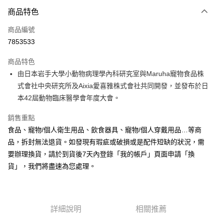
3 期 0 利率 每期
NT$15
21家銀行
商品特色
合作金庫商業銀行
第一商業銀行
超商取貨付款
商品編號
華南商業銀行
彰化商業銀行
7853533
LINE Pay
上海商業儲蓄銀行
台北富邦商業銀行
國泰世華商業銀行
兆豐國際商業銀行
商品特色
Apple Pay
臺灣中小企業銀行
台中商業銀行
由日本岩手大學小動物病理學內科研究室與Maruha寵物食品株
匯豐（台灣）商業銀行
華泰商業銀行
悠遊付
式會社中央研究所及Aixia愛喜雅株式會社共同開發，並發布於日
聯邦商業銀行
遠東國際商業銀行
元大商業銀行
永豐商業銀行
本42屆動物臨床醫學會年度大會。
Google Pay
玉山商業銀行
星展（台灣）商業銀行
台新國際商業銀行
中國信託商業銀行
全盈+PAY
銷售重點
台灣樂天信用卡公司
食品、寵物/個人衛生用品、飲食器具、寵物/個人穿戴用品…等商
AFTEE先享後付
品，拆封無法退貨。如發現有瑕疵或破損或是配件短缺的狀況，需
相關說明
要辦理換貨，請於到貨後7天內登錄「我的帳戶」頁面申請「換
【關於「AFTEE先享後付」】
ATM付款
貨」，我們將盡速為您處理。
AFTEE先享後付是「在收到商品之後才付款」的支付方式。 讓您購物簡單
便利好安心！
１．簡單：不需註冊會員、不需綁卡、不需儲值。
運送方式
２．便利：只要手機號碼，簡訊認證，即可結帳。
３．安心：先確認商品／服務後，再付款。
全家取貨付款
詳細說明
相關推薦