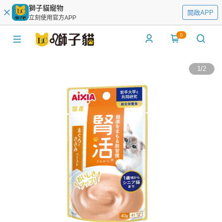
獅子貓寵物
開啟APP
立刻使用官方APP
0
1
/
2