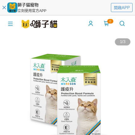
獅子貓寵物
開啟APP
立刻使用官方APP
0
1
/
3