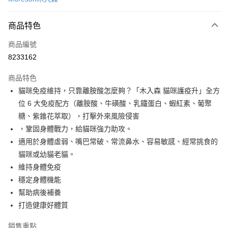
信用卡分期付款
3 期 0 利率 每期
NT$240
21家銀行
商品特色
合作金庫商業銀行
第一商業銀行
超商取貨付款
商品編號
華南商業銀行
彰化商業銀行
8233162
LINE Pay
上海商業儲蓄銀行
台北富邦商業銀行
國泰世華商業銀行
兆豐國際商業銀行
商品特色
Apple Pay
臺灣中小企業銀行
台中商業銀行
貓咪免疫維持，只靠離胺酸怎麼夠？「木入森 貓咪護疫升」全方
匯豐（台灣）商業銀行
華泰商業銀行
悠遊付
位 6 大免疫配方（離胺酸、牛磺酸、乳鐵蛋白、蝦紅素、葡聚
聯邦商業銀行
遠東國際商業銀行
元大商業銀行
永豐商業銀行
糖、紫錐花萃取），打擊外來風險侵害
Google Pay
玉山商業銀行
星展（台灣）商業銀行
，鞏固身體戰力，給貓咪強力助攻。
台新國際商業銀行
中國信託商業銀行
全盈+PAY
適用於身體虛弱、嘴巴常破、常流鼻水、容易敏感、經常挑食的
台灣樂天信用卡公司
貓咪或幼貓老貓。
AFTEE先享後付
維持身體免疫
相關說明
穩定身體機能
【關於「AFTEE先享後付」】
ATM付款
AFTEE先享後付是「在收到商品之後才付款」的支付方式。 讓您購物簡單
幫助病後補養
便利好安心！
打造健康好體質
１．簡單：不需註冊會員、不需綁卡、不需儲值。
運送方式
２．便利：只要手機號碼，簡訊認證，即可結帳。
銷售重點
３．安心：先確認商品／服務後，再付款。