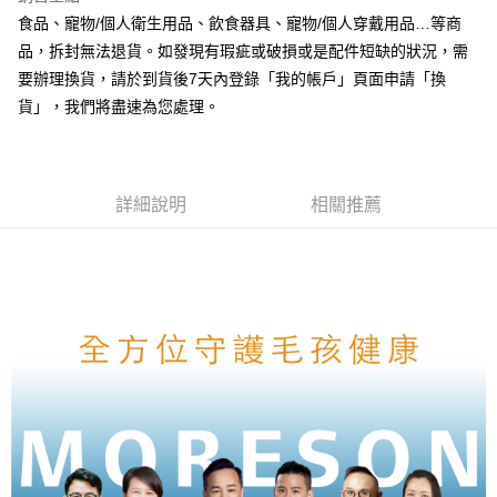
全家取貨付款
食品、寵物/個人衛生用品、飲食器具、寵物/個人穿戴用品…等商
每筆NT$70，滿NT$999(含以上)免運費
【「AFTEE先享後付」結帳流程】
品，拆封無法退貨。如發現有瑕疵或破損或是配件短缺的狀況，需
１．於結帳方式選擇「AFTEE先享後付」後，將跳轉至「AFTEE先享後付」
付款後全家取貨
結帳頁面，進行簡訊認證並確認金額後，即可完成結帳。
要辦理換貨，請於到貨後7天內登錄「我的帳戶」頁面申請「換
２．訂單成立數日內，您將收到繳費通知簡訊。
每筆NT$60，滿NT$999(含以上)免運費
貨」，我們將盡速為您處理。
３．收到繳費通知簡訊後14天內，點擊此簡訊中的連結，可透過四大超商／
ATM／網路銀行／等多元方式進行付款，方視為交易完成。
7-11取貨付款
※ 請注意：結帳手續完成當下不需立刻繳費，但若您需要取消訂單，請聯絡
每筆NT$70，滿NT$1,111(含以上)免運費
購買商品的店家。未經商家同意取消之訂單仍視為有效，需透過AFTEE先享
後付繳納相關費用。
詳細說明
相關推薦
付款後7-11取貨
※ 交易是否成功請以「AFTEE先享後付 」之結帳頁面顯示為準，若有關於
是否繳費成功／繳費後需取消欲退款等相關疑問，請聯繫「AFTEE先享後付
每筆NT$60，滿NT$1,111(含以上)免運費
客戶支援中心」
https://netprotections.freshdesk.com/support/home
宅配
【注意事項】
１．透過由恩沛科技股份有限公司提供之「AFTEE先享後付」服務完成之交
每筆NT$110，滿NT$2,100(含以上)免運費
易，需依本服務之必要範圍內提供個人資料，並將交易相關給付款項請求債
權轉讓予恩沛科技股份有限公司。
２．關於個人資料處理事宜，請瀏覽以下網址：
https://aftee.tw/terms/#terms3
３．未成年的使用者請事先徵得法定代理人或監護人之同意方可使用
「AFTEE先享後付」，若未經同意申辦者引起之損失，本公司不負相關責
任。
４．使用「AFTEE先享後付」時，將依據個別帳號之用戶狀況，依本公司即
時審查核予不同之上限額度；若仍有額度不足之情形，本公司將視審查結果