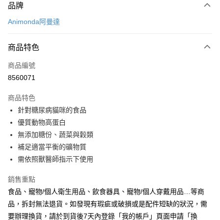
品牌
信用卡一次付款
Animonda阿曼達
超商取貨付款
商品特色
LINE Pay
商品編號
Apple Pay
8560071
悠遊付
商品特色
Google Pay
針對糖尿病貓咪的食品
全盈+PAY
優質動物高蛋白
無添加糖份、蔬菜與穀類
AFTEE先享後付
補足適當平衡的礦物質
相關說明
需依照獸醫師指示下使用
【關於「AFTEE先享後付」】
ATM付款
AFTEE先享後付是「在收到商品之後才付款」的支付方式。 讓您購物簡單
銷售重點
便利好安心！
１．簡單：不需註冊會員、不需綁卡、不需儲值。
食品、寵物/個人衛生用品、飲食器具、寵物/個人穿戴用品…等商
運送方式
２．便利：只要手機號碼，簡訊認證，即可結帳。
品，拆封無法退貨。如發現有瑕疵或破損或是配件短缺的狀況，需
３．安心：先確認商品／服務後，再付款。
全家取貨付款
要辦理換貨，請於到貨後7天內登錄「我的帳戶」頁面申請「換