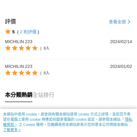
評價
查看全部
5
(
2
則評價
)
MICHILIN.223
2024/02/14
|
8入
MICHILIN.223
2024/01/02
|
8入
本分類熱銷
全站排行
本網站中使用 cookie，欲查詢有關本網站使用 cookie 方式之詳情，及若您不希
熱門標籤
望在電腦上使用 cookie 時應如何變更電腦的 cookie 設定，請參閱本網站「
隱私
權條款
」之 Cookie 聲明。您繼續使用本網站即表示您同意本公司得按本網站使
用條款之 Cookie 聲明使用 cookie。
了解更多 >