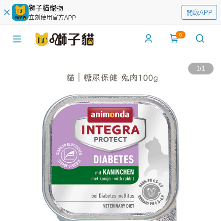
獅子貓寵物
開啟APP
立刻使用官方APP
0
1
/
1