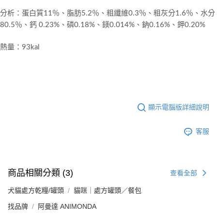
分析：蛋白質11％、脂肪5.2％、粗纖維0.3％、粗灰分1.6％、水分
80.5％、鈣 0.23%、磷0.18%、鎂0.014%、鈉0.16%、鉀0.20%
熱量：93kal
顯示電腦版詳細說明
客服
商品相關分類 (3)
查看全部
犬貓處方乾糧/罐頭
貓咪｜處方罐頭／餐包
找品牌
阿曼達 ANIMONDA