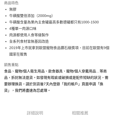
商品特色
合作金庫商業銀行
第一商業銀行
超商取貨付款
無膠
華南商業銀行
彰化商業銀行
牛磺酸雙倍添加（2000mg）
LINE Pay
上海商業儲蓄銀行
台北富邦商業銀行
國泰世華商業銀行
兆豐國際商業銀行
牛磺酸含量為業內主食罐最高多數德罐都只有1000-1500
Apple Pay
臺灣中小企業銀行
台中商業銀行
4種單一肉源口味
匯豐（台灣）商業銀行
華泰商業銀行
肉源都使用人食等級製作
悠遊付
聯邦商業銀行
遠東國際商業銀行
全系列食材皆無基因改造
元大商業銀行
永豐商業銀行
Google Pay
2019年上市就拿到歐盟寵物食品鑽石級獎項，目前在歐盟有9個
玉山商業銀行
星展（台灣）商業銀行
國家在販售
台新國際商業銀行
中國信託商業銀行
全盈+PAY
台灣樂天信用卡公司
AFTEE先享後付
銷售重點
相關說明
食品、寵物/個人衛生用品、飲食器具、寵物/個人穿戴用品…等商
【關於「AFTEE先享後付」】
品，拆封無法退貨。如發現有瑕疵或破損或是配件短缺的狀況，需
ATM付款
AFTEE先享後付是「在收到商品之後才付款」的支付方式。 讓您購物簡單
要辦理換貨，請於到貨後7天內登錄「我的帳戶」頁面申請「換
便利好安心！
１．簡單：不需註冊會員、不需綁卡、不需儲值。
貨」，我們將盡速為您處理。
運送方式
２．便利：只要手機號碼，簡訊認證，即可結帳。
３．安心：先確認商品／服務後，再付款。
全家取貨付款
每筆NT$70，滿NT$999(含以上)免運費
【「AFTEE先享後付」結帳流程】
詳細說明
相關推薦
１．於結帳方式選擇「AFTEE先享後付」後，將跳轉至「AFTEE先享後付」