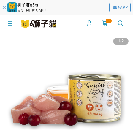
獅子貓寵物
開啟APP
立刻使用官方APP
0
1
/
2