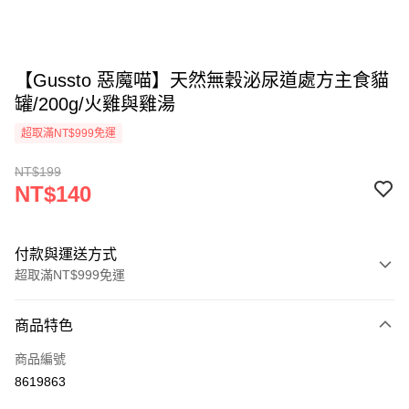
【Gussto 惡魔喵】天然無穀泌尿道處方主食貓
罐/200g/火雞與雞湯
超取滿NT$999免運
NT$199
NT$140
付款與運送方式
超取滿NT$999免運
付款方式
商品特色
信用卡一次付款
商品編號
信用卡分期付款
8619863
3 期 0 利率 每期
NT$46
21家銀行