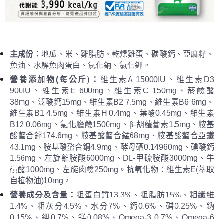
主
成份：
地瓜、米、雞脂肪、乾燥雞蛋、碳酸鈣、亞麻籽、
魚油、水解魚肉蛋白、氯化鈉、氯化鉀。
營養
添加物
(每公斤)
：
維生素A 15000IU、維生素D3
900IU、維生素E 600mg、維生素C 150mg、菸鹼酸
38mg、泛酸鈣15mg、維生素B2 7.5mg、維生素B6 6mg、
維生素B1 4.5mg、維生素H 0.4mg、葉酸0.45mg、維生素
B12 0.06mg、氯化膽鹼1500mg、β-胡蘿蔔素1.5mg、胺基
酸螯合鋅174.6mg、胺基酸螯合錳68mg、胺基酸螯合亞鐵
43.1mg、胺基酸螯合銅4.9mg、酵母硒0.14960mg、碘酸鈣
1.56mg、左旋離胺酸6000mg、DL-甲硫胺酸3000mg、牛
磺酸1000mg、左旋肉鹼250mg。抗氧化物：維生素E(萃取
自植物油)10mg。
營養成分及含量
：
粗蛋白質13.3%、粗脂肪15%、粗纖維
1.4%、粗灰分4.5%、水分7%、鈣0.6%、磷0.25%、鈉
0.15%、鉀0.7%、鎂0.08%、Omega-3 0.7%、Omega-6