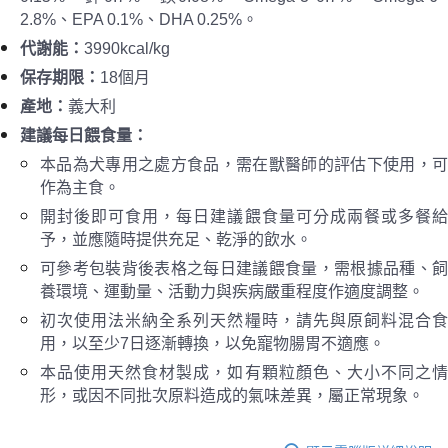
2.8%、EPA 0.1%、DHA 0.25%。
代謝能
：
3990kcal/kg
保存期限：
18個月
產地：
義大利
建議每日餵食量
：
本品為犬專用之處方食品，需在獸醫師的評估下使用，可
作為主食。
開封後即可食用，每日建議餵食量可分成兩餐或多餐給
予，並應隨時提供充足、乾淨的飲水。
可參考包裝背後表格之每日建議餵食量，需根據品種、飼
養環境、運動量、活動力與疾病嚴重程度作適度調整。
初次使用法米納全系列天然糧時，請先與原飼料混合食
用，以至少7日逐漸轉換，以免寵物腸胃不適應。
本品使用天然食材製成，如有顆粒顏色、大小不同之情
形，或因不同批次原料造成的氣味差異，屬正常現象。