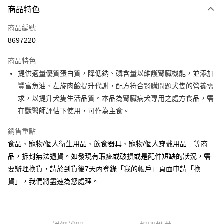
商品特色
LINE Pay
商品編號
Apple Pay
8697220
悠遊付
商品特色
Google Pay
提供適量優質蛋白質，降低鈉、磷含量以維護腎臟機能，並添加
全盈+PAY
豐富魚油、左旋肉鹼提升代謝，配方符合腎臟問題犬隻的營養需
求，以提升犬隻生活品質。本品為腎臟病犬專用之處方食品，需
AFTEE先享後付
在獸醫師評估下使用，可作為主食。
相關說明
【關於「AFTEE先享後付」】
銷售重點
ATM付款
AFTEE先享後付是「在收到商品之後才付款」的支付方式。 讓您購物簡單
食品、寵物/個人衛生用品、飲食器具、寵物/個人穿戴用品…等商
便利好安心！
１．簡單：不需註冊會員、不需綁卡、不需儲值。
品，拆封無法退貨。如發現有瑕疵或破損或是配件短缺的狀況，需
運送方式
２．便利：只要手機號碼，簡訊認證，即可結帳。
要辦理換貨，請於到貨後7天內登錄「我的帳戶」頁面申請「換
３．安心：先確認商品／服務後，再付款。
全家取貨付款
貨」，我們將盡速為您處理。
每筆NT$70，滿NT$999(含以上)免運費
【「AFTEE先享後付」結帳流程】
１．於結帳方式選擇「AFTEE先享後付」後，將跳轉至「AFTEE先享後付」
付款後全家取貨
結帳頁面，進行簡訊認證並確認金額後，即可完成結帳。
２．訂單成立數日內，您將收到繳費通知簡訊。
每筆NT$60，滿NT$999(含以上)免運費