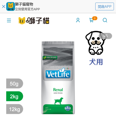
獅子貓寵物
開啟APP
立刻使用官方APP
0
1
/
5