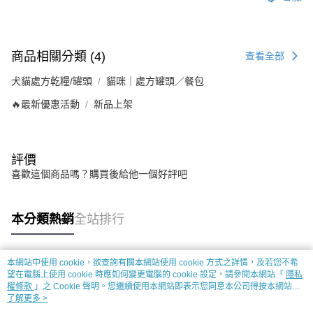
商品相關分類 (4)
查看全部
犬貓處方乾糧/罐頭
貓咪｜處方罐頭／餐包
🔥最新優惠活動
新品上架
評價
喜歡這個商品嗎？購買後給他一個好評吧
本分類熱銷
全站排行
本網站中使用 cookie，欲查詢有關本網站使用 cookie 方式之詳情，及若您不希
熱門標籤
望在電腦上使用 cookie 時應如何變更電腦的 cookie 設定，請參閱本網站「
隱私
權條款
」之 Cookie 聲明。您繼續使用本網站即表示您同意本公司得按本網站使
用條款之 Cookie 聲明使用 cookie。
了解更多 >