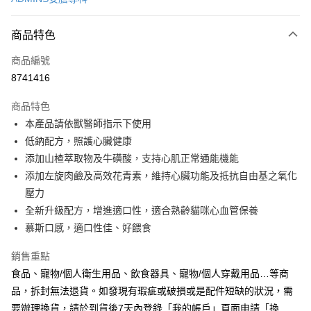
信用卡分期付款
3 期 0 利率 每期
NT$18
21家銀行
商品特色
合作金庫商業銀行
第一商業銀行
超商取貨付款
商品編號
華南商業銀行
彰化商業銀行
8741416
LINE Pay
上海商業儲蓄銀行
台北富邦商業銀行
國泰世華商業銀行
兆豐國際商業銀行
商品特色
Apple Pay
臺灣中小企業銀行
台中商業銀行
本產品請依獸醫師指示下使用
匯豐（台灣）商業銀行
華泰商業銀行
悠遊付
低鈉配方，照護心臟健康
聯邦商業銀行
遠東國際商業銀行
元大商業銀行
永豐商業銀行
添加山楂萃取物及牛磺酸，支持心肌正常通能機能
Google Pay
玉山商業銀行
星展（台灣）商業銀行
添加左旋肉鹼及高效花青素，維持心臟功能及抵抗自由基之氧化
台新國際商業銀行
中國信託商業銀行
全盈+PAY
壓力
台灣樂天信用卡公司
全新升級配方，增進適口性，適合熟齡貓咪心血管保養
AFTEE先享後付
慕斯口感，適口性佳、好餵食
相關說明
【關於「AFTEE先享後付」】
ATM付款
銷售重點
AFTEE先享後付是「在收到商品之後才付款」的支付方式。 讓您購物簡單
便利好安心！
食品、寵物/個人衛生用品、飲食器具、寵物/個人穿戴用品…等商
１．簡單：不需註冊會員、不需綁卡、不需儲值。
運送方式
品，拆封無法退貨。如發現有瑕疵或破損或是配件短缺的狀況，需
２．便利：只要手機號碼，簡訊認證，即可結帳。
要辦理換貨，請於到貨後7天內登錄「我的帳戶」頁面申請「換
３．安心：先確認商品／服務後，再付款。