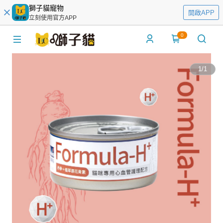
獅子貓寵物
開啟APP
立刻使用官方APP
0
1
/
1