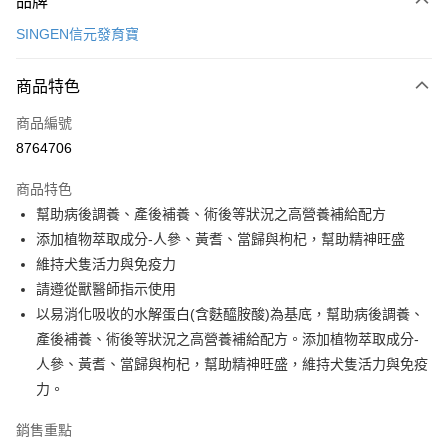
品牌
信用卡一次付款
SINGEN信元發育寶
信用卡分期付款
3 期 0 利率 每期
NT$76
21家銀行
商品特色
合作金庫商業銀行
第一商業銀行
超商取貨付款
商品編號
華南商業銀行
彰化商業銀行
8764706
LINE Pay
上海商業儲蓄銀行
台北富邦商業銀行
國泰世華商業銀行
兆豐國際商業銀行
商品特色
Apple Pay
臺灣中小企業銀行
台中商業銀行
幫助病後調養、產後補養、術後等狀況之高營養補給配方
匯豐（台灣）商業銀行
華泰商業銀行
悠遊付
添加植物萃取成分-人參、黃耆、當歸與枸杞，幫助精神旺盛
聯邦商業銀行
遠東國際商業銀行
元大商業銀行
永豐商業銀行
維持犬隻活力與免疫力
Google Pay
玉山商業銀行
星展（台灣）商業銀行
請遵從獸醫師指示使用
台新國際商業銀行
中國信託商業銀行
全盈+PAY
以易消化吸收的水解蛋白(含麩醯胺酸)為基底，幫助病後調養、
台灣樂天信用卡公司
產後補養、術後等狀況之高營養補給配方。添加植物萃取成分-
AFTEE先享後付
人參、黃耆、當歸與枸杞，幫助精神旺盛，維持犬隻活力與免疫
相關說明
力。
【關於「AFTEE先享後付」】
ATM付款
AFTEE先享後付是「在收到商品之後才付款」的支付方式。 讓您購物簡單
便利好安心！
銷售重點
１．簡單：不需註冊會員、不需綁卡、不需儲值。