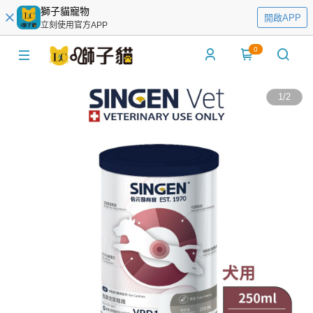
獅子貓寵物
開啟APP
立刻使用官方APP
0
1
/
2