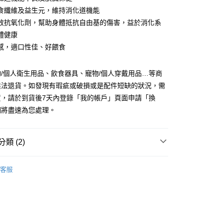
台灣）商業銀行
華泰商業銀行
食纖維及益生元，維持消化道機能
業銀行
遠東國際商業銀行
效抗氧化劑，幫助身體抵抗自由基的傷害，益於消化系
業銀行
永豐商業銀行
y
體健康
業銀行
星展（台灣）商業銀行
際商業銀行
中國信託商業銀行
感，適口性佳、好餵食
天信用卡公司
享後付
/個人衛生用品、飲食器具、寵物/個人穿戴用品…等商
無法退貨。如發現有瑕疵或破損或是配件短缺的狀況，需
FTEE先享後付」】
先享後付是「在收到商品之後才付款」的支付方式。 讓您購物簡單
貨，請於到貨後7天內登錄「我的帳戶」頁面申請「換
心！
們將盡速為您處理。
：不需註冊會員、不需綁卡、不需儲值。
：只要手機號碼，簡訊認證，即可結帳。
：先確認商品／服務後，再付款。
類 (2)
付款
EE先享後付」結帳流程】
0，滿NT$999(含以上)免運費
方式選擇「AFTEE先享後付」後，將跳轉至「AFTEE先享後
糧/罐頭
狗狗｜處方罐頭／餐包
頁面，進行簡訊認證並確認金額後，即可完成結帳。
客服
家取貨
成立數日內，您將收到繳費通知簡訊。
惠活動
熱門促銷商品
費通知簡訊後14天內，點擊此簡訊中的連結，可透過四大超商
0，滿NT$999(含以上)免運費
網路銀行／等多元方式進行付款，方視為交易完成。
：結帳手續完成當下不需立刻繳費，但若您需要取消訂單，請聯
付款
的店家。未經商家同意取消之訂單仍視為有效，需透過AFTEE
繳納相關費用。
0，滿NT$1,111(含以上)免運費