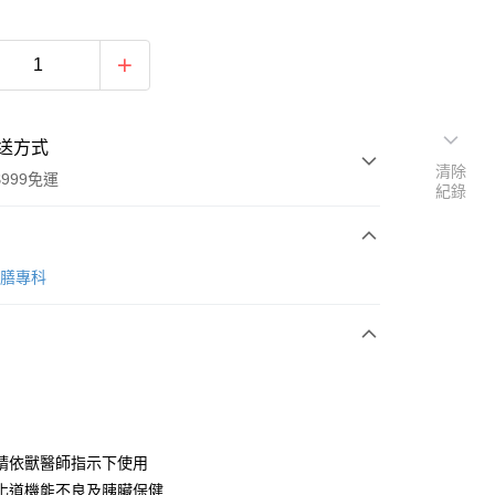
送方式
清除
999免運
紀錄
次付款
妥膳專科
期付款
0 利率 每期
NT$18
21家銀行
庫商業銀行
第一商業銀行
付款
業銀行
彰化商業銀行
業儲蓄銀行
台北富邦商業銀行
華商業銀行
兆豐國際商業銀行
請依獸醫師指示下使用
小企業銀行
台中商業銀行
化道機能不良及胰臟保健