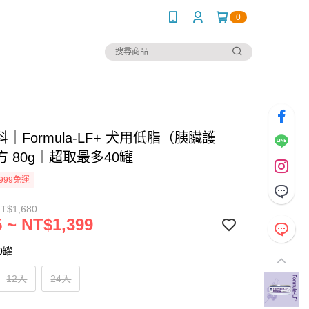
0
｜Formula-LF+ 犬用低脂（胰臟護
 80g｜超取最多40罐
999免運
NT$1,680
 ~ NT$1,399
0罐
12入
24入