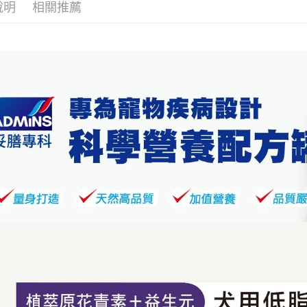
說明
相關推薦
※ 交易是
是否繳費成
付款後7-1
付客戶支
每筆NT$6
【注意事
宅配
１．透過由
交易，需
每筆NT$1
求債權轉
２．關於
https://aft
３．未成
「AFTE
任。
４．使用「
即時審查
結果請求
５．嚴禁
形，恩沛
動。