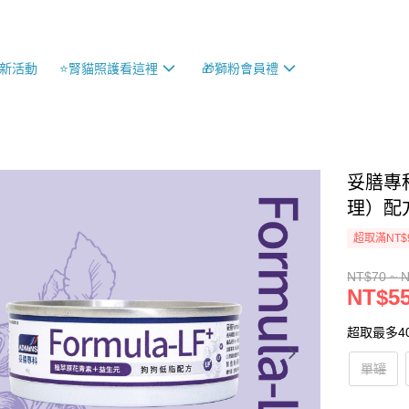
最新活動
⭐️腎貓照護看這裡
🎁獅粉會員禮
妥膳專科
理）配方
超取滿NT$
NT$70 ~ 
NT$55
超取最多4
單罐