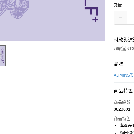
數量
付款與運
超取滿NT$
付款方式
品牌
信用卡一
ADMINS
信用卡分
商品特色
3 期 
商品編號
合作金
超商取貨
8823801
華南商
LINE Pay
上海商
商品特色
國泰世
本產品
Apple Pay
臺灣中
適用消