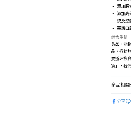
匯豐（
悠遊付
添加膳
聯邦商
添加高
元大商
Google Pa
統及整
玉山商
台新國
全盈+PAY
慕斯口
台灣樂
銷售重點
AFTEE先
食品、寵物
相關說明
品，拆封
【關於「A
ATM付款
AFTEE
要辦理換
便利好安
貨」，我
１．簡單
２．便利
運送方式
３．安心
商品相關分
全家取貨
【「AFT
每筆NT$7
１．於結帳
犬貓處方乾
付」結帳
分享
付款後全
２．訂單
🔥最新優
３．收到繳
每筆NT$6
／ATM／
※ 請注意
7-11取貨
絡購買商品
先享後付
每筆NT$7