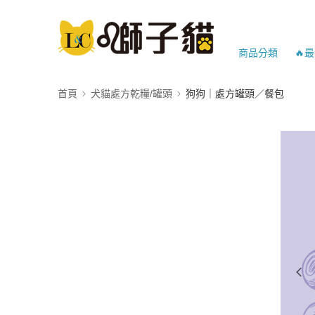
商品分類
🔥
首頁
犬貓處方乾糧/罐頭
狗狗｜處方罐頭／餐包