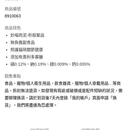
合作金庫商業銀行
第一商業銀行
超商取貨付款
商品編號
華南商業銀行
彰化商業銀行
8910063
LINE Pay
上海商業儲蓄銀行
台北富邦商業銀行
國泰世華商業銀行
兆豐國際商業銀行
商品特色
Apple Pay
臺灣中小企業銀行
台中商業銀行
妙喵肉泥-秒殺聖品
匯豐（台灣）商業銀行
華泰商業銀行
悠遊付
無負擔副食品
聯邦商業銀行
遠東國際商業銀行
元大商業銀行
永豐商業銀行
照護貓咪關節健康
Google Pay
玉山商業銀行
星展（台灣）商業銀行
添加有奧利多寡醣
台新國際商業銀行
中國信託商業銀行
全盈+PAY
磷0.12%、鈉0.19%、鎂0.009%、鈣0.005%
台灣樂天信用卡公司
AFTEE先享後付
銷售重點
相關說明
食品、寵物/個人衛生用品、飲食器具、寵物/個人穿戴用品…等商
【關於「AFTEE先享後付」】
ATM付款
品，拆封無法退貨。如發現有瑕疵或破損或是配件短缺的狀況，需
AFTEE先享後付是「在收到商品之後才付款」的支付方式。 讓您購物簡單
便利好安心！
要辦理換貨，請於到貨後7天內登錄「我的帳戶」頁面申請「換
１．簡單：不需註冊會員、不需綁卡、不需儲值。
運送方式
貨」，我們將盡速為您處理。
２．便利：只要手機號碼，簡訊認證，即可結帳。
３．安心：先確認商品／服務後，再付款。
全家取貨付款
每筆NT$70，滿NT$999(含以上)免運費
【「AFTEE先享後付」結帳流程】
１．於結帳方式選擇「AFTEE先享後付」後，將跳轉至「AFTEE先享後付」