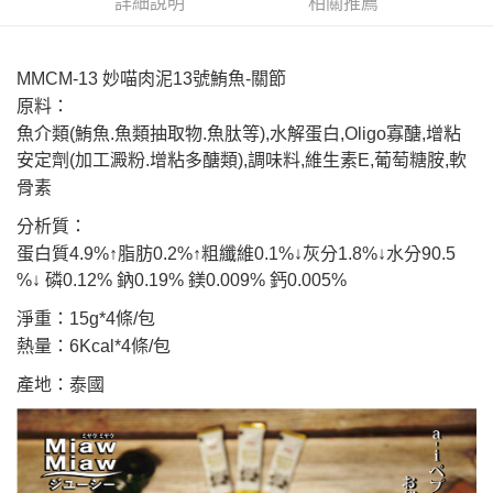
詳細說明
相關推薦
付款後全家取貨
結帳頁面，進行簡訊認證並確認金額後，即可完成結帳。
２．訂單成立數日內，您將收到繳費通知簡訊。
每筆NT$60，滿NT$999(含以上)免運費
３．收到繳費通知簡訊後14天內，點擊此簡訊中的連結，可透過四大超商／
ATM／網路銀行／等多元方式進行付款，方視為交易完成。
MMCM-
1
3 妙喵肉泥13號鮪魚-關節
7-11取貨付款
※ 請注意：結帳手續完成當下不需立刻繳費，但若您需要取消訂單，請聯絡
原料：
每筆NT$70，滿NT$1,111(含以上)免運費
購買商品的店家。未經商家同意取消之訂單仍視為有效，需透過AFTEE先享
後付繳納相關費用。
魚介類(鮪魚.魚類抽取物.魚肽等),水解蛋白,Oligo寡醣,增粘
付款後7-11取貨
※ 交易是否成功請以「AFTEE先享後付 」之結帳頁面顯示為準，若有關於
安定劑(加工澱粉.增粘多醣類),調味料,維生素E,葡萄糖胺,軟
是否繳費成功／繳費後需取消欲退款等相關疑問，請聯繫「AFTEE先享後付
每筆NT$60，滿NT$1,111(含以上)免運費
骨素
客戶支援中心」
https://netprotections.freshdesk.com/support/home
宅配
分析質：
【注意事項】
１．透過由恩沛科技股份有限公司提供之「AFTEE先享後付」服務完成之交
每筆NT$110，滿NT$2,100(含以上)免運費
蛋白質4.9%↑脂肪0.2%↑粗纖維0.1%↓灰分1.8%↓水分90.5
易，需依本服務之必要範圍內提供個人資料，並將交易相關給付款項請求債
%↓ 磷0.12% 鈉0.19% 鎂0.009% 鈣0.005%
權轉讓予恩沛科技股份有限公司。
２．關於個人資料處理事宜，請瀏覽以下網址：
淨重：15g*4條/包
https://aftee.tw/terms/#terms3
熱量：6Kcal*4條/包
３．未成年的使用者請事先徵得法定代理人或監護人之同意方可使用
「AFTEE先享後付」，若未經同意申辦者引起之損失，本公司不負相關責
產地：泰國
任。
４．使用「AFTEE先享後付」時，將依據個別帳號之用戶狀況，依本公司即
時審查核予不同之上限額度；若仍有額度不足之情形，本公司將視審查結果
請求用戶進行身份認證。
５．嚴禁一人註冊多個帳號或使用他人資訊註冊。若發現惡意使用之情形，
恩沛科技股份有限公司將有權停止該用戶之使用額度並採取法律行動。