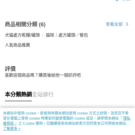
商品相關分類 (6)
查看全部
犬貓處方乾糧/罐頭
貓咪｜處方罐頭／餐包
人氣商品推薦
評價
喜歡這個商品嗎？購買後給他一個好評吧
本分類熱銷
全站排行
本網站中使用 cookie，欲查詢有關本網站使用 cookie 方式之詳情，及若您不希
熱門標籤
望在電腦上使用 cookie 時應如何變更電腦的 cookie 設定，請參閱本網站「
隱私
權條款
」之 Cookie 聲明。您繼續使用本網站即表示您同意本公司得按本網站使
用條款之 Cookie 聲明使用 cookie。
了解更多 >