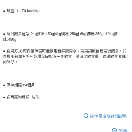
● 熱量: 1,170 kcal/kg
● 每日餵食建議:2kg貓咪:150g|4kg貓咪:250g| 6kg貓咪:350g| 10kg貓
咪:450g
● 食用方式:確保貓咪隨時能飲用新鮮飲用水。請諮詢獸醫建議後餵食，如
果與咘莉處方系列乾糧腎臟配方一同餵食，請減少餵食量。建議餵食 6個月
的時間。
● 保存期限:24個月
●
:
適用寵物種類
貓咪
顯示電腦版詳細說明
客服