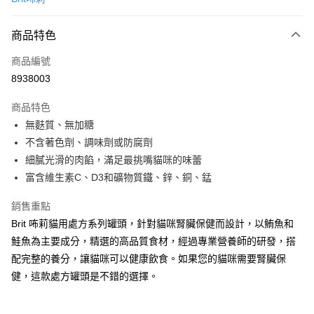
信用卡分期付款
3 期 0 利率 每期
NT$35
21家銀行
商品特色
合作金庫商業銀行
第一商業銀行
超商取貨付款
商品編號
華南商業銀行
彰化商業銀行
8938003
LINE Pay
上海商業儲蓄銀行
台北富邦商業銀行
國泰世華商業銀行
兆豐國際商業銀行
商品特色
Apple Pay
臺灣中小企業銀行
台中商業銀行
無麩質、無加糖
匯豐（台灣）商業銀行
華泰商業銀行
悠遊付
不含著色劑、調味劑或防腐劑
聯邦商業銀行
遠東國際商業銀行
元大商業銀行
永豐商業銀行
細膩光滑的肉餡，滿足最挑嘴貓咪的味蕾
Google Pay
玉山商業銀行
星展（台灣）商業銀行
富含維生素C、D3和礦物質鐵、鋅、銅、錳
台新國際商業銀行
中國信託商業銀行
全盈+PAY
台灣樂天信用卡公司
銷售重點
AFTEE先享後付
Brit 咘莉貓用處方系列罐頭，針對貓咪腎臟保健而設計，以鮪魚和
相關說明
鮭魚為主要成分，精選的高品質食材，經過專業營養師的研發，搭
【關於「AFTEE先享後付」】
ATM付款
配完整的養分，讓貓咪可以健康飲食。如果您的貓咪需要腎臟保
AFTEE先享後付是「在收到商品之後才付款」的支付方式。 讓您購物簡單
便利好安心！
健，這款處方罐頭是不錯的選擇。
１．簡單：不需註冊會員、不需綁卡、不需儲值。
運送方式
２．便利：只要手機號碼，簡訊認證，即可結帳。
３．安心：先確認商品／服務後，再付款。