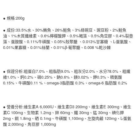
請求用戶進行身份認證。
５．嚴禁一人註冊多個帳號或使用他人資訊註冊。若發現惡意使用之情形，
恩沛科技股份有限公司將有權停止該用戶之使用額度並採取法律行動。
● 規格:200g
● 成份:33.5%水、30%鮪魚、26%鮭魚、3%綠碗豆、豌豆粉、2%鮭魚
油、1%木質纖維素、0.6%檸檬酸鉀、0.5%褐藻、0.5%角豆膠、0.4%裂壺
藻、蛋胺酸、0.11%牛磺酸、0.05%殼聚醣 、0.013%甘寡糖 、L-蛋氨酸、
0.01%果寡糖、0.01%絲蘭、0.01%β-葡聚醣、0.008 %乾沙棘
● 保證分析:粗蛋白7.0%、粗脂肪9.0%、粗灰分2.0%、水分78.0%、粗纖
維1.0%、鈣0.2%、磷0.25%、鈉0.6%、鎂0.02%、鉀0.3%、精氨酸
0.15%、牛磺酸0.11 %、omega-3脂肪酸 0.3%、omega-6 脂肪酸 0.2%
● 營養分析:維生素A 6,000IU、維生素D3 200mg、維生素E 300mg、維生
素C 100mg、生物素 1.2mg、鋅 60mg、鐵 30mg、錳 30mg、碘化鉀
2mg、銅 1.8mg、硒 0.1mg、牛磺酸 1,100mg、左旋肉鹼 120mg、L-蛋氨
酸 2,000mg、角豆膠 1,000mg