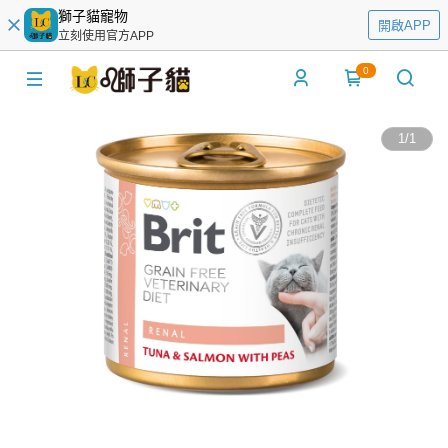
獅子貓寵物
開啟APP
立刻使用官方APP
0
1
/
1