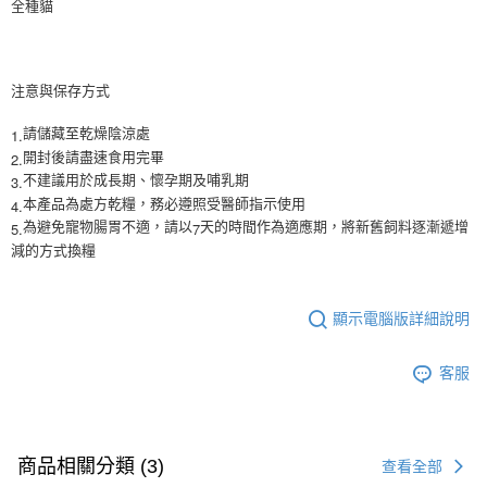
全種貓
注意與保存方式
1.
請儲藏至乾燥陰涼處
2.
開封後請盡速食用完畢
3.
不建議用於成長期、懷孕期及哺乳期
4.
本產品為處方乾糧，務必遵照受醫師指示使用
5.
7
為避免寵物腸胃不適，請以
天的時間作為適應期，將新舊飼料逐漸遞增
減的方式換糧
顯示電腦版詳細說明
客服
商品相關分類 (3)
查看全部