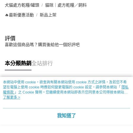
犬貓處方乾糧/罐頭
貓咪｜處方乾糧／飼料
🔥最新優惠活動
新品上架
評價
喜歡這個商品嗎？購買後給他一個好評吧
本分類熱銷
全站排行
本網站中使用 cookie，欲查詢有關本網站使用 cookie 方式之詳情，及若您不希
熱門標籤
望在電腦上使用 cookie 時應如何變更電腦的 cookie 設定，請參閱本網站「
隱私
權條款
」之 Cookie 聲明。您繼續使用本網站即表示您同意本公司得按本網站使
用條款之 Cookie 聲明使用 cookie。
了解更多 >
我知道了