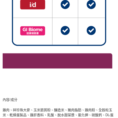
內容/成分
雞肉、碎珍珠大麥、玉米筋質粉、釀造米、豬肉脂肪、雞肉粉、全穀粒玉
米、乾燥蛋製品、雞肝香料、乳酸、脫水甜菜漿、氯化鉀、硫酸鈣、DL-蛋