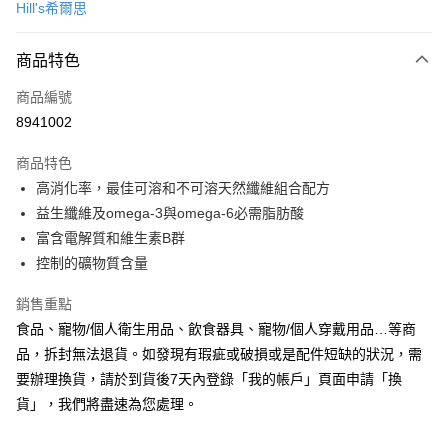
Hill's希爾思
超商取貨付款
商品特色
LINE Pay
商品編號
Apple Pay
8941002
悠遊付
商品特色
Google Pay
高消化率，最佳可溶和不可溶天然纖維組合配方
全盈+PAY
益生纖維及omega-3與omega-6必需脂肪酸
富含電解質和維生素B群
AFTEE先享後付
控制的礦物質含量
相關說明
【關於「AFTEE先享後付」】
銷售重點
ATM付款
AFTEE先享後付是「在收到商品之後才付款」的支付方式。 讓您購物簡單
食品、寵物/個人衛生用品、飲食器具、寵物/個人穿戴用品…等商
便利好安心！
１．簡單：不需註冊會員、不需綁卡、不需儲值。
品，拆封無法退貨。如發現有瑕疵或破損或是配件短缺的狀況，需
運送方式
２．便利：只要手機號碼，簡訊認證，即可結帳。
要辦理換貨，請於到貨後7天內登錄「我的帳戶」頁面申請「換
３．安心：先確認商品／服務後，再付款。
全家取貨付款
貨」，我們將盡速為您處理。
每筆NT$70，滿NT$999(含以上)免運費
【「AFTEE先享後付」結帳流程】
１．於結帳方式選擇「AFTEE先享後付」後，將跳轉至「AFTEE先享後付」