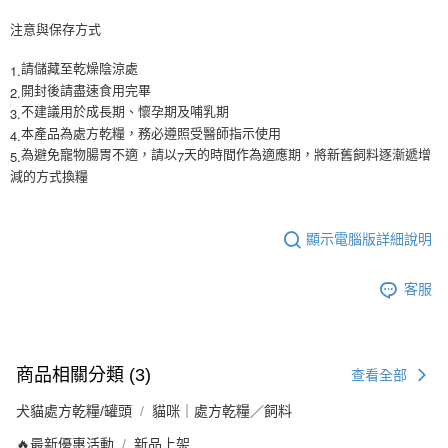
注意與保存方式
1.
請儲藏至乾燥陰涼處
2.
開封後請盡速食用完畢
3.
不建議用於成長期、懷孕期及哺乳期
4.
本產品為處方乾糧，務必遵照受醫師指示使用
5.
7
為避免寵物腸胃不適，請以
天的時間作為適應期，將新舊飼料逐漸遞增
減的方式換糧
顯示電腦版詳細說明
客服
商品相關分類 (3)
查看全部
犬貓處方乾糧/罐頭
貓咪｜處方乾糧／飼料
🔥最新優惠活動
新品上架