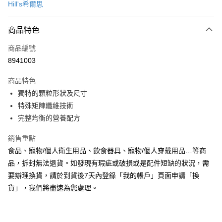
Hill's希爾思
超商取貨付款
商品特色
LINE Pay
商品編號
Apple Pay
8941003
悠遊付
商品特色
Google Pay
獨特的顆粒形狀及尺寸
全盈+PAY
特殊矩陣纖維技術
完整均衡的營養配方
AFTEE先享後付
相關說明
銷售重點
【關於「AFTEE先享後付」】
食品、寵物/個人衛生用品、飲食器具、寵物/個人穿戴用品…等商
ATM付款
AFTEE先享後付是「在收到商品之後才付款」的支付方式。 讓您購物簡單
品，拆封無法退貨。如發現有瑕疵或破損或是配件短缺的狀況，需
便利好安心！
１．簡單：不需註冊會員、不需綁卡、不需儲值。
要辦理換貨，請於到貨後7天內登錄「我的帳戶」頁面申請「換
運送方式
２．便利：只要手機號碼，簡訊認證，即可結帳。
貨」，我們將盡速為您處理。
３．安心：先確認商品／服務後，再付款。
全家取貨付款
每筆NT$70，滿NT$999(含以上)免運費
【「AFTEE先享後付」結帳流程】
１．於結帳方式選擇「AFTEE先享後付」後，將跳轉至「AFTEE先享後付」