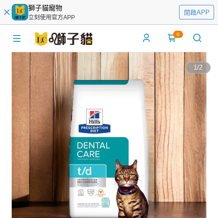
獅子貓寵物
開啟APP
立刻使用官方APP
0
1
/
2