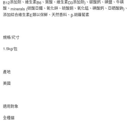
B12
B6
D3
)
添加劑、維生素
、葉酸、維生素
添加劑
、碳酸鈣、碘鹽、牛磺
minerals (
)
酸、
硫酸亞鐵、氧化鋅、硫酸銅、氧化錳、碘酸鈣、亞硒酸鈉
、
E
β-
添加綜合維生素
類以保鮮、天然香料、
胡蘿蔔素
規格/尺寸
1.5kg/包
產地
美國
適用對象
全種貓