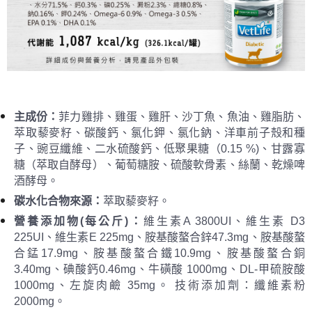
請求用戶進行身份認證。
５．嚴禁一人註冊多個帳號或使用他人資訊註冊。若發現惡意使用之情形，
恩沛科技股份有限公司將有權停止該用戶之使用額度並採取法律行動。
主
成份：
菲力雞排、雞蛋、雞肝、沙丁魚、魚油、雞脂肪、
萃取藜麥籽、碳酸鈣、氯化鉀、氯化鈉、洋車前子殼和種
子、豌豆纖維、二水硫酸鈣、低聚果糖（0.15 %)、甘露寡
糖（萃取自酵母）、葡萄糖胺、硫酸軟骨素、絲蘭、乾燥啤
酒酵母。
碳水化合物來源：
萃取藜麥籽。
營養
添加物
(每公斤)
：
維生素A 3800UI、維生素 D3
225UI、維生素E 225mg、胺基酸螯合鋅47.3mg、胺基酸螯
合錳17.9mg、胺基酸螯合鐵10.9mg、胺基酸螯合銅
3.40mg、碘酸鈣0.46mg、牛磺酸 1000mg、DL-甲硫胺酸
1000mg、左旋肉鹼 35mg。 技術添加劑：纖維素粉
2000mg。