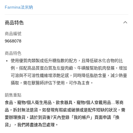
信用卡一次付款
Farmina法米納
超商取貨付款
商品特色
LINE Pay
商品編號
Apple Pay
9668078
街口支付
商品特色
悠遊付
使用優質肉類製成低升糖指數的配方，且降低碳水化合物的比
Google Pay
例，搭配高品質蛋白質及左旋肉鹼、牛磺酸幫助肌肉發展，增加
可溶與不可溶性纖維增添飽足感，同時降低脂肪含量，減少熱量
全盈+PAY
攝取，需在獸醫師評估下使用，可作為主食。
AFTEE先享後付
銷售重點
相關說明
食品、寵物/個人衛生用品、飲食器具、寵物/個人穿戴用品…等商
【關於「AFTEE先享後付」】
ATM付款
AFTEE先享後付是「在收到商品之後才付款」的支付方式。 讓您購物簡單
品，拆封無法退貨。如發現有瑕疵或破損或是配件短缺的狀況，需
便利好安心！
要辦理換貨，請於到貨後7天內登錄「我的帳戶」頁面申請「換
１．簡單：不需註冊會員、不需綁卡、不需儲值。
運送方式
２．便利：只要手機號碼，簡訊認證，即可結帳。
貨」，我們將盡速為您處理。
３．安心：先確認商品／服務後，再付款。
全家取貨付款