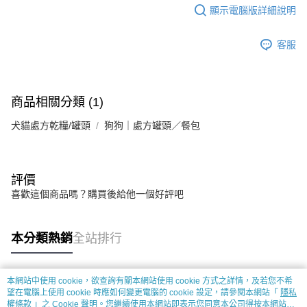
顯示電腦版詳細說明
客服
商品相關分類 (1)
犬貓處方乾糧/罐頭
狗狗｜處方罐頭／餐包
評價
喜歡這個商品嗎？購買後給他一個好評吧
本分類熱銷
全站排行
本網站中使用 cookie，欲查詢有關本網站使用 cookie 方式之詳情，及若您不希
熱門標籤
望在電腦上使用 cookie 時應如何變更電腦的 cookie 設定，請參閱本網站「
隱私
權條款
」之 Cookie 聲明。您繼續使用本網站即表示您同意本公司得按本網站使