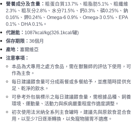
營養成分及含量
：
粗蛋白質13.7%、粗脂肪5.1%、粗纖維
2.3%、粗灰分2.8%、水分71.5%、鈣0.3%、磷0.25%、鈉
0.16%、鉀0.24%、Omega-6 0.9%、Omega-3 0.5%、EPA
0.1%、DHA 0.1%。
代謝能
：
1087kcal/kg(326.1kcal/罐)
保存期限：
36個月
產地：
塞爾維亞
注意事項
：
本品為犬專用之處方食品，需在
獸
醫師的評估下使用
，
作為主食。
每日建議餵食量可分成兩餐或多餐給予，並應隨時提供充
足、乾淨的飲水。
可參考外包裝標示之每日建議餵食量，需根據品種、飼養
環境、運動量、活動力與疾病嚴重程度作適度調整。
初次使用法米納全系列主食罐時，建議先與原飲食混合食
用，以至少7日逐漸轉換，以免寵物腸胃不適應。