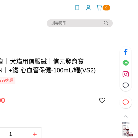
0
高｜犬貓用信服鐵｜信元發育寶
EN｜+鐵 心血管保健-100mL/罐(VS2)
999免運
00