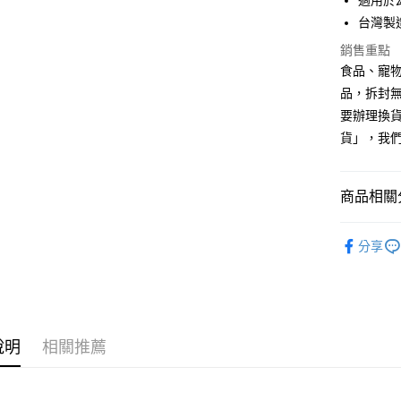
適用於
玉山商
台新國
全盈+PAY
台灣製
台灣樂
銷售重點
AFTEE先
食品、寵物
相關說明
品，拆封
【關於「A
ATM付款
AFTEE
要辦理換
便利好安
貨」，我
１．簡單
２．便利
運送方式
３．安心
商品相關分
全家取貨
【「AFT
每筆NT$7
１．於結帳
貓｜營養
付」結帳
分享
付款後全
２．訂單
人氣商品
３．收到繳
每筆NT$6
／ATM／
🔥最新優
※ 請注意
7-11取貨
絡購買商品
犬貓營養
先享後付
每筆NT$7
說明
相關推薦
🐱 腎貓
※ 交易是
是否繳費成
付款後7-1
🐱 高齡
付客戶支
每筆NT$6