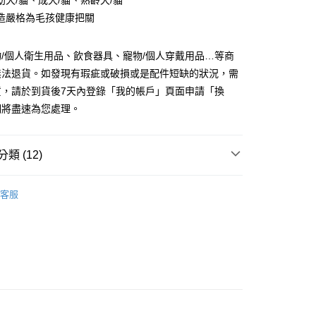
幼犬/貓、成犬/貓、熟齡犬/貓
業銀行
星展（台灣）商業銀行
際商業銀行
中國信託商業銀行
造嚴格為毛孩健康把關
天信用卡公司
享後付
/個人衛生用品、飲食器具、寵物/個人穿戴用品…等商
無法退貨。如發現有瑕疵或破損或是配件短缺的狀況，需
FTEE先享後付」】
先享後付是「在收到商品之後才付款」的支付方式。 讓您購物簡單
貨，請於到貨後7天內登錄「我的帳戶」頁面申請「換
心！
們將盡速為您處理。
：不需註冊會員、不需綁卡、不需儲值。
：只要手機號碼，簡訊認證，即可結帳。
：先確認商品／服務後，再付款。
類 (12)
付款
EE先享後付」結帳流程】
0，滿NT$999(含以上)免運費
方式選擇「AFTEE先享後付」後，將跳轉至「AFTEE先享後
保健品
頁面，進行簡訊認證並確認金額後，即可完成結帳。
客服
家取貨
成立數日內，您將收到繳費通知簡訊。
推薦
費通知簡訊後14天內，點擊此簡訊中的連結，可透過四大超商
0，滿NT$999(含以上)免運費
網路銀行／等多元方式進行付款，方視為交易完成。
惠活動
新品上架
：結帳手續完成當下不需立刻繳費，但若您需要取消訂單，請聯
付款
的店家。未經商家同意取消之訂單仍視為有效，需透過AFTEE
保健品專區
腎臟／泌尿保健
繳納相關費用。
0，滿NT$1,111(含以上)免運費
嚴選｜貓咪腎臟健康
腎貓嚴選｜貓咪腎臟健康
否成功請以「AFTEE先享後付 」之結帳頁面顯示為準，若有關於
功／繳費後需取消欲退款等相關疑問，請聯繫「AFTEE先享後
1取貨
老年貓咪照護專區
🐈老年營養保健品
援中心」
https://netprotections.freshdesk.com/support/home
0，滿NT$1,111(含以上)免運費