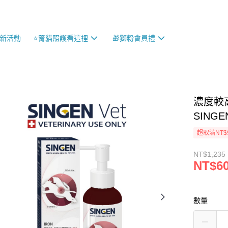
最新活動
⭐️腎貓照護看這裡
🎁獅粉會員禮
濃度較
SING
超取滿NT$
NT$1,235
NT$6
數量