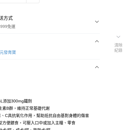
送方式
999免運
清除
紀錄
次付款
信元發育寶
期付款
0 利率 每期
NT$200
21家銀行
庫商業銀行
第一商業銀行
付款
業銀行
彰化商業銀行
業儲蓄銀行
台北富邦商業銀行
華商業銀行
兆豐國際商業銀行
mL添加300mg鐵劑
小企業銀行
台中商業銀行
生素B群，維持正常基礎代謝
台灣）商業銀行
華泰商業銀行
E、C具抗氧化作用，幫助抵抗自由基對身體的傷害
業銀行
遠東國際商業銀行
型方便餵食，可壓入口中或加入主糧、零食
業銀行
永豐商業銀行
y