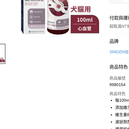
付款與運
超取滿NT$
付款方式
品牌
信用卡一
SINGEN
信用卡分
商品特色
3 期 
商品編號
合作金
超商取貨
9980154
華南商
LINE Pay
上海商
商品特色
國泰世
每100
Apple Pay
臺灣中
添加維
匯豐（
悠遊付
維生素
聯邦商
液狀劑
元大商
Google Pa