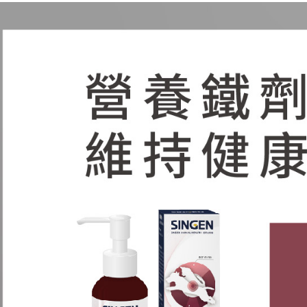
🐱 腎貓
【注意事
宅配
１．透過由
犬貓營養
交易，需
每筆NT$1
求債權轉
狗｜營養
２．關於
https://aft
找品牌
３．未成
🐶 腎犬
「AFTE
任。
🐶 高齡
４．使用「
即時審查
結果請求
５．嚴禁
形，恩沛
動。