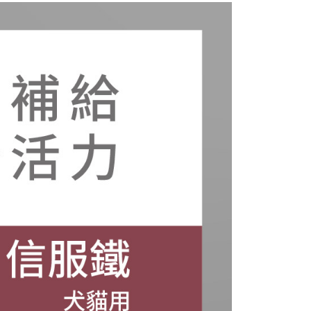
嚴選｜貓咪腎臟健康
營養保健｜降磷補血．營養補充
項】
恩沛科技股份有限公司提供之「AFTEE先享後付」服務完成之
保健品專區
免疫／全方位／營養
依本服務之必要範圍內提供個人資料，並將交易相關給付款項請
10，滿NT$2,100(含以上)免運費
讓予恩沛科技股份有限公司。
保健品
個人資料處理事宜，請瀏覽以下網址：
ee.tw/terms/#terms3
信元發育寶 SINGEN
年的使用者請事先徵得法定代理人或監護人之同意方可使用
嚴選｜狗狗腎臟健康專區
E先享後付」，若未經同意申辦者引起之損失，本公司不負相關責
老年狗狗照護專區
🐕 高齡老年犬用保健品
AFTEE先享後付」時，將依據個別帳號之用戶狀況，依本公司
核予不同之上限額度；若仍有額度不足之情形，本公司將視審查
用戶進行身份認證。
一人註冊多個帳號或使用他人資訊註冊。若發現惡意使用之情
科技股份有限公司將有權停止該用戶之使用額度並採取法律行